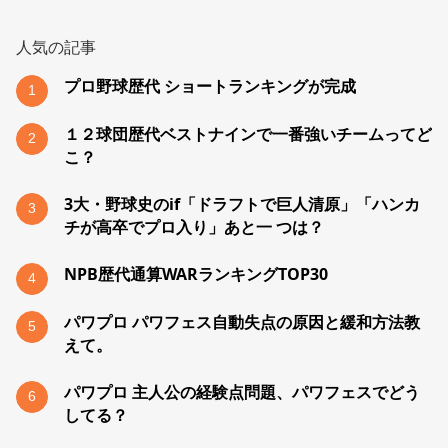
人気の記事
プロ野球歴代 ショートランキングが完成
1
１２球団歴代ベストナインで一番強いチームってど
2
こ？
3大・野球史のif「ドラフトで巨人清原」「ハンカ
3
チが高卒でプロ入り」あと一 つは？
NPB歴代通算WARランキングTOP30
4
パワプロ パワフェス自動失点の原因と緩和方法教
5
えて。
パワプロ 主人公の経験点問題、パワフェスでどう
6
してる？