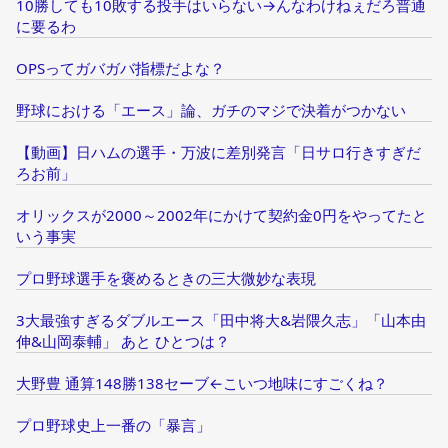
10勝しても10敗する投手はいらない→んなわけねぇだろ普通
に要るわ
OPSってガバガバ指標だよな？
野球における「エース」論、ガチのマジで決着がつかない
【動画】日ハムの選手・万波に差別発言「日サロ行きすぎだ
ろお前」
オリックスが2000～2002年にかけて契約金0円をやってたと
いう事実
プロ野球選手を褒めるときの三大微妙な表現
3大最強すぎるダブルエース「田中将大&岩隈久志」「山本由
伸&山岡泰輔」 あと ひとつは？
大野豊 通算148勝138セーブ←こいつ地味にすごくね？
プロ野球史上一番の「暴言」