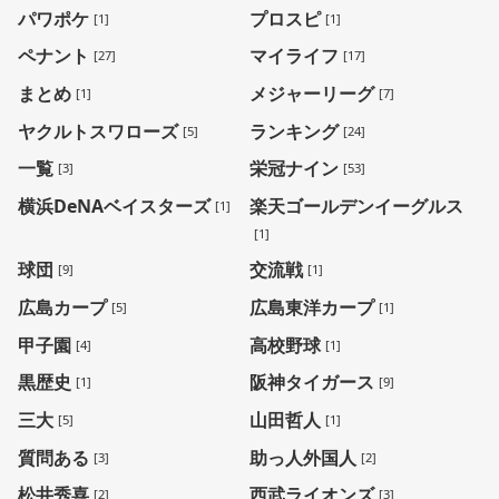
パワポケ
プロスピ
[1]
[1]
ペナント
マイライフ
[27]
[17]
まとめ
メジャーリーグ
[1]
[7]
ヤクルトスワローズ
ランキング
[5]
[24]
一覧
栄冠ナイン
[3]
[53]
横浜DeNAベイスターズ
楽天ゴールデンイーグルス
[1]
[1]
球団
交流戦
[9]
[1]
広島カープ
広島東洋カープ
[5]
[1]
甲子園
高校野球
[4]
[1]
黒歴史
阪神タイガース
[1]
[9]
三大
山田哲人
[5]
[1]
質問ある
助っ人外国人
[3]
[2]
松井秀喜
西武ライオンズ
[2]
[3]