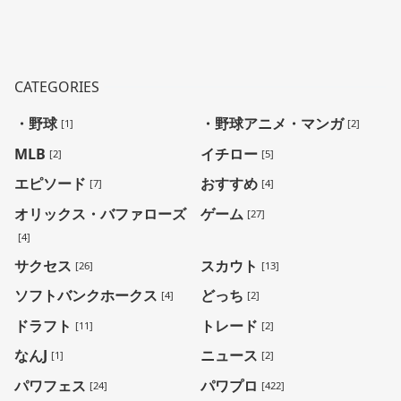
CATEGORIES
・野球
・野球アニメ・マンガ
[1]
[2]
MLB
イチロー
[2]
[5]
エピソード
おすすめ
[7]
[4]
オリックス・バファローズ
ゲーム
[27]
[4]
サクセス
スカウト
[26]
[13]
ソフトバンクホークス
どっち
[4]
[2]
ドラフト
トレード
[11]
[2]
なんJ
ニュース
[1]
[2]
パワフェス
パワプロ
[24]
[422]