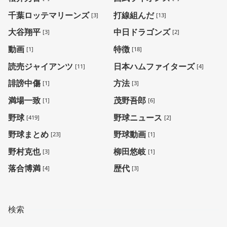
千葉ロッテマリーンズ
打線組んだ
[3]
[13]
大谷翔平
中日ドラゴンズ
[3]
[2]
動画
特徴
[1]
[18]
読売ジャイアンツ
日本ハムファイターズ
[11]
[4]
誹謗中傷
方法
[1]
[3]
満場一致
茂野吾郎
[1]
[6]
野球
野球ニュース
[419]
[2]
野球まとめ
野球動画
[23]
[1]
野村克也
柳田悠岐
[3]
[1]
落合博満
歴代
[4]
[3]
検索