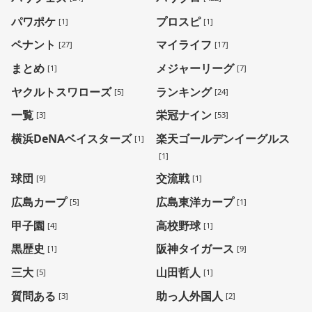
パワポケ
プロスピ
[1]
[1]
ペナント
マイライフ
[27]
[17]
まとめ
メジャーリーグ
[1]
[7]
ヤクルトスワローズ
ランキング
[5]
[24]
一覧
栄冠ナイン
[3]
[53]
横浜DeNAベイスターズ
楽天ゴールデンイーグルス
[1]
[1]
球団
交流戦
[9]
[1]
広島カープ
広島東洋カープ
[5]
[1]
甲子園
高校野球
[4]
[1]
黒歴史
阪神タイガース
[1]
[9]
三大
山田哲人
[5]
[1]
質問ある
助っ人外国人
[3]
[2]