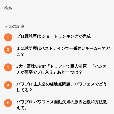
検索
人気の記事
プロ野球歴代 ショートランキングが完成
1
１２球団歴代ベストナインで一番強いチームってど
2
こ？
3大・野球史のif「ドラフトで巨人清原」「ハンカ
3
チが高卒でプロ入り」あと一 つは？
パワプロ 主人公の経験点問題、パワフェスでどう
4
してる？
パワプロ パワフェス自動失点の原因と緩和方法教
5
えて。