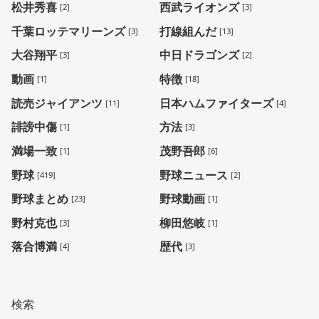
松井秀喜
西武ライオンズ
[2]
[3]
千葉ロッテマリーンズ
打線組んだ
[3]
[13]
大谷翔平
中日ドラゴンズ
[3]
[2]
動画
特徴
[1]
[18]
読売ジャイアンツ
日本ハムファイターズ
[11]
[4]
誹謗中傷
方法
[1]
[3]
満場一致
茂野吾郎
[1]
[6]
野球
野球ニュース
[419]
[2]
野球まとめ
野球動画
[23]
[1]
野村克也
柳田悠岐
[3]
[1]
落合博満
歴代
[4]
[3]
検索