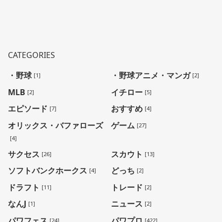
CATEGORIES
・野球
・野球アニメ・マンガ
[1]
[2]
MLB
イチロー
[2]
[5]
エピソード
おすすめ
[7]
[4]
オリックス・バファローズ
ゲーム
[27]
[4]
サクセス
スカウト
[26]
[13]
ソフトバンクホークス
どっち
[4]
[2]
ドラフト
トレード
[11]
[2]
なんJ
ニュース
[1]
[2]
パワフェス
パワプロ
[24]
[422]