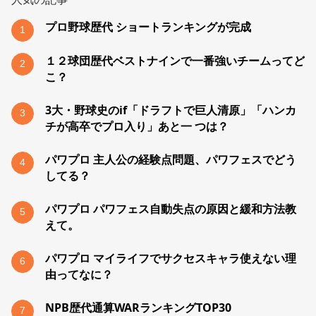
プロ野球歴代 ショートランキングが完成
1
１２球団歴代ベストナインで一番強いチームってど
2
こ？
3大・野球史のif「ドラフトで巨人清原」「ハンカ
3
チが高卒でプロ入り」あと一 つは？
パワプロ 主人公の経験点問題、パワフェスでどう
4
してる？
パワプロ パワフェス自動失点の原因と緩和方法教
5
えて。
パワプロ マイライフでサクセスキャラ使えない理
6
由ってなに？
NPB歴代通算WARランキングTOP30
7