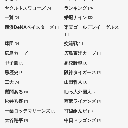
ヤクルトスワローズ
ランキング
[5]
[24]
一覧
栄冠ナイン
[3]
[53]
横浜DeNAベイスターズ
楽天ゴールデンイーグルス
[1]
[1]
球団
交流戦
[9]
[1]
広島カープ
広島東洋カープ
[5]
[1]
甲子園
高校野球
[4]
[1]
黒歴史
阪神タイガース
[1]
[9]
三大
山田哲人
[5]
[1]
質問ある
助っ人外国人
[3]
[2]
松井秀喜
西武ライオンズ
[2]
[3]
千葉ロッテマリーンズ
打線組んだ
[3]
[13]
大谷翔平
中日ドラゴンズ
[3]
[2]