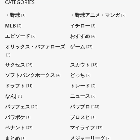
CATEGORIES
・野球
・野球アニメ・マンガ
[1]
[2]
MLB
イチロー
[2]
[5]
エピソード
おすすめ
[7]
[4]
オリックス・バファローズ
ゲーム
[27]
[4]
サクセス
スカウト
[26]
[13]
ソフトバンクホークス
どっち
[4]
[2]
ドラフト
トレード
[11]
[2]
なんJ
ニュース
[1]
[2]
パワフェス
パワプロ
[24]
[422]
パワポケ
プロスピ
[1]
[1]
ペナント
マイライフ
[27]
[17]
まとめ
メジャーリーグ
[1]
[7]