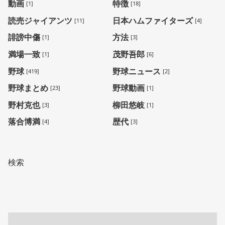
動画
特徴
[1]
[18]
読売ジャイアンツ
日本ハムファイターズ
[11]
[4]
誹謗中傷
方法
[1]
[3]
満場一致
茂野吾郎
[1]
[6]
野球
野球ニュース
[419]
[2]
野球まとめ
野球動画
[23]
[1]
野村克也
柳田悠岐
[3]
[1]
落合博満
歴代
[4]
[3]
検索