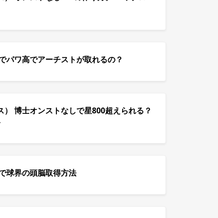
スでパワ高でアーチストが取れるの？
） 博士オンストなしで星800超えられる？
略
スで球界の頭脳取得方法