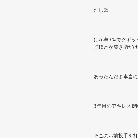
たし蟹 
けが率3％でグギッ
打撲とか突き指だけ
あったんだよ本当に
3年目のアキレス腱
そこのお前投手を打