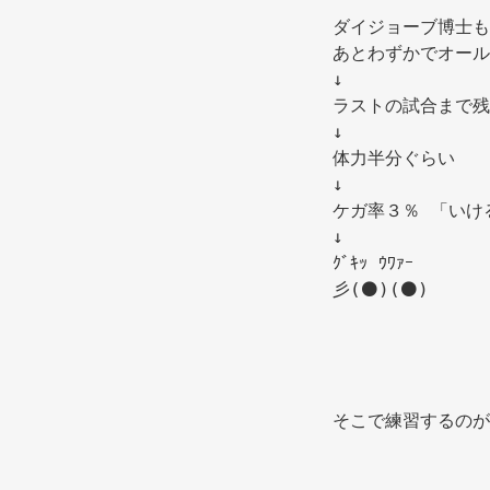
ダイジョーブ博士も
あとわずかでオール
↓ 
ラストの試合まで残
↓ 
体力半分ぐらい 
↓ 
ケガ率３％ 「いけ
↓ 
ｸﾞｷｯ ｳﾜｧｰ 
彡(⚫)(⚫) 
そこで練習するのが