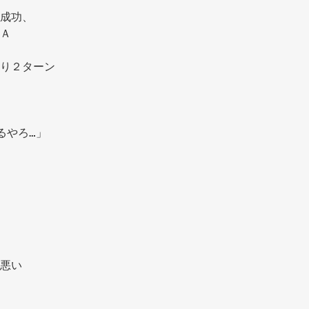
成功、
Ａ 
り２ターン 
るやろ…」 
悪い 