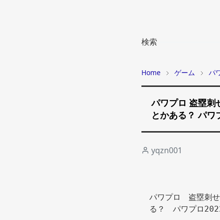
検索
Home
ゲーム
パ
パワプロ 盗塁刺
とかある？ パワプ
yqzn001
パワプロ　盗塁刺せ
る？　パワプロ202