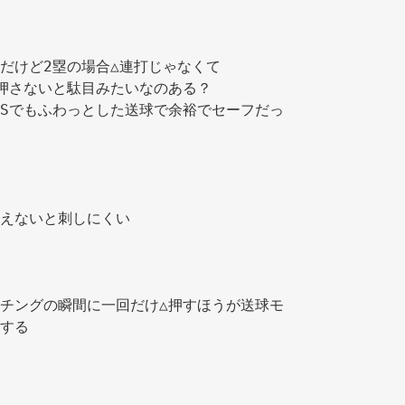
だけど2塁の場合△連打じゃなくて 
押さないと駄目みたいなのある？ 
Sでもふわっとした送球で余裕でセーフだっ
えないと刺しにくい 
チングの瞬間に一回だけ△押すほうが送球モ
する 