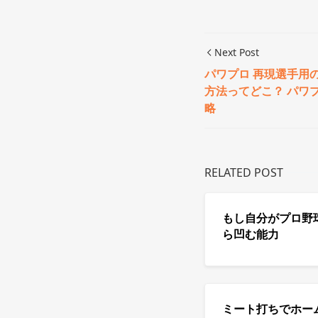
Next Post
パワプロ 再現選手用
方法ってどこ？ パワプ
略
RELATED POST
もし自分がプロ野
ら凹む能力
ミート打ちでホー