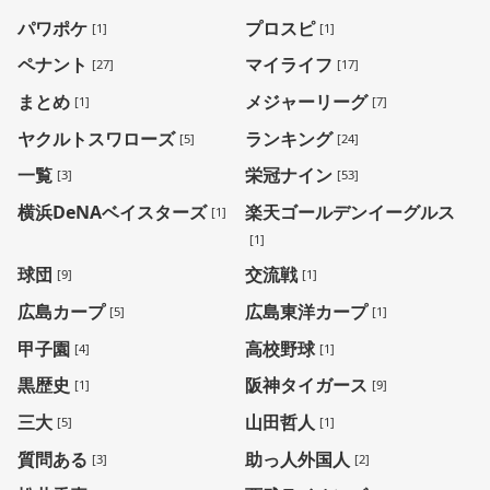
パワポケ
プロスピ
[1]
[1]
ペナント
マイライフ
[27]
[17]
まとめ
メジャーリーグ
[1]
[7]
ヤクルトスワローズ
ランキング
[5]
[24]
一覧
栄冠ナイン
[3]
[53]
横浜DeNAベイスターズ
楽天ゴールデンイーグルス
[1]
[1]
球団
交流戦
[9]
[1]
広島カープ
広島東洋カープ
[5]
[1]
甲子園
高校野球
[4]
[1]
黒歴史
阪神タイガース
[1]
[9]
三大
山田哲人
[5]
[1]
質問ある
助っ人外国人
[3]
[2]