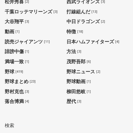
松井秀喜
西武ライオンズ
[2]
[3]
千葉ロッテマリーンズ
打線組んだ
[3]
[13]
大谷翔平
中日ドラゴンズ
[3]
[2]
動画
特徴
[1]
[18]
読売ジャイアンツ
日本ハムファイターズ
[11]
[4]
誹謗中傷
方法
[1]
[3]
満場一致
茂野吾郎
[1]
[6]
野球
野球ニュース
[419]
[2]
野球まとめ
野球動画
[23]
[1]
野村克也
柳田悠岐
[3]
[1]
落合博満
歴代
[4]
[3]
検索