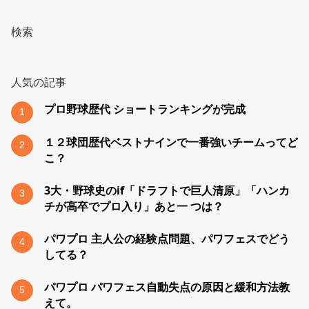
検索
人気の記事
プロ野球歴代 ショートランキングが完成
1
１２球団歴代ベストナインで一番強いチームってど
2
こ？
3大・野球史のif「ドラフトで巨人清原」「ハンカ
3
チが高卒でプロ入り」あと一 つは？
パワプロ 主人公の経験点問題、パワフェスでどう
4
してる？
パワプロ パワフェス自動失点の原因と緩和方法教
5
えて。