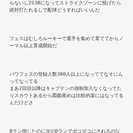
らないし2S3Bになってストライクゾーンに投げたら
絶対打たれるしで配球どうすればいいんだ 
フェスはむしろルーキーで選手を集めて育ててからノ
ーマル以上育成開始だ 
パワフェスの登録人数300人以上になっててなそにん
ってなってる 
まあ2回目以降はキャプテンの強制加入なくなってた
りスカウトあるから図鑑産めは比較的楽にはなってる
んだけどさ 
Bラン倒したのに次のDランでボコボコにされるのな