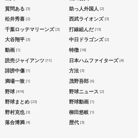
質問ある
助っ人外国人
[3]
[2]
松井秀喜
西武ライオンズ
[2]
[3]
千葉ロッテマリーンズ
打線組んだ
[3]
[13]
大谷翔平
中日ドラゴンズ
[3]
[2]
動画
特徴
[1]
[18]
読売ジャイアンツ
日本ハムファイターズ
[11]
[4]
誹謗中傷
方法
[1]
[3]
満場一致
茂野吾郎
[1]
[6]
野球
野球ニュース
[419]
[2]
野球まとめ
野球動画
[23]
[1]
野村克也
柳田悠岐
[3]
[1]
落合博満
歴代
[4]
[3]