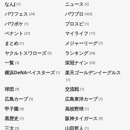
なんJ
ニュース
[1]
[2]
パワフェス
パワプロ
[24]
[422]
パワポケ
プロスピ
[1]
[1]
ペナント
マイライフ
[27]
[17]
まとめ
メジャーリーグ
[1]
[7]
ヤクルトスワローズ
ランキング
[5]
[24]
一覧
栄冠ナイン
[3]
[53]
横浜DeNAベイスターズ
楽天ゴールデンイーグルス
[1]
[1]
球団
交流戦
[9]
[1]
広島カープ
広島東洋カープ
[5]
[1]
甲子園
高校野球
[4]
[1]
黒歴史
阪神タイガース
[1]
[9]
三大
山田哲人
[5]
[1]