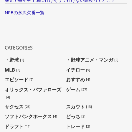
地元で毎年甲子園に行けそうで行けない高校ってどこ？
NPBの永久欠番一覧
CATEGORIES
・野球
・野球アニメ・マンガ
[1]
[2]
MLB
イチロー
[2]
[5]
エピソード
おすすめ
[7]
[4]
オリックス・バファローズ
ゲーム
[27]
[4]
サクセス
スカウト
[26]
[13]
ソフトバンクホークス
どっち
[4]
[2]
ドラフト
トレード
[11]
[2]