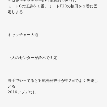
今成をキャッチャーの守備緩めで使うし 
ミートGの江越を１番、ミートF20の植田を２番に固
定しよる 
キャッチャー大道 
巨人のセンターが鈴木で固定 
野手でやってると対戦先発投手が中2日でよく先発し
とる 
2016アプデなし 