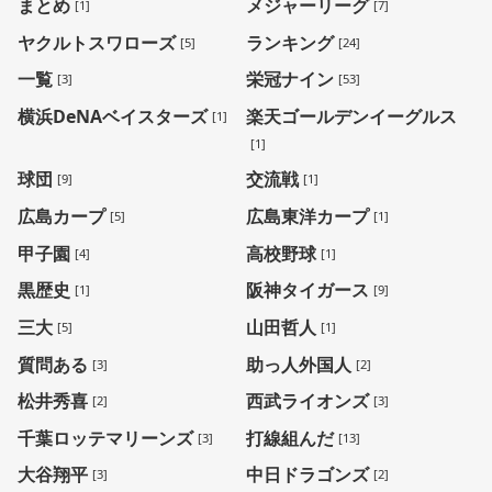
まとめ
メジャーリーグ
[1]
[7]
ヤクルトスワローズ
ランキング
[5]
[24]
一覧
栄冠ナイン
[3]
[53]
横浜DeNAベイスターズ
楽天ゴールデンイーグルス
[1]
[1]
球団
交流戦
[9]
[1]
広島カープ
広島東洋カープ
[5]
[1]
甲子園
高校野球
[4]
[1]
黒歴史
阪神タイガース
[1]
[9]
三大
山田哲人
[5]
[1]
質問ある
助っ人外国人
[3]
[2]
松井秀喜
西武ライオンズ
[2]
[3]
千葉ロッテマリーンズ
打線組んだ
[3]
[13]
大谷翔平
中日ドラゴンズ
[3]
[2]