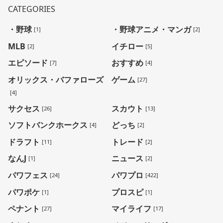
CATEGORIES
・野球
・野球アニメ・マンガ
[1]
[2]
MLB
イチロー
[2]
[5]
エピソード
おすすめ
[7]
[4]
オリックス・バファローズ
ゲーム
[27]
[4]
サクセス
スカウト
[26]
[13]
ソフトバンクホークス
どっち
[4]
[2]
ドラフト
トレード
[11]
[2]
なんJ
ニュース
[1]
[2]
パワフェス
パワプロ
[24]
[422]
パワポケ
プロスピ
[1]
[1]
ペナント
マイライフ
[27]
[17]