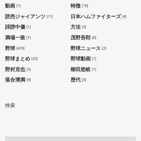
動画
特徴
[1]
[18]
読売ジャイアンツ
日本ハムファイターズ
[11]
[4]
誹謗中傷
方法
[1]
[3]
満場一致
茂野吾郎
[1]
[6]
野球
野球ニュース
[419]
[2]
野球まとめ
野球動画
[23]
[1]
野村克也
柳田悠岐
[3]
[1]
落合博満
歴代
[4]
[3]
検索