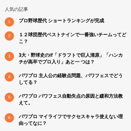
人気の記事
プロ野球歴代 ショートランキングが完成
1
１２球団歴代ベストナインで一番強いチームってど
2
こ？
3大・野球史のif「ドラフトで巨人清原」「ハンカ
3
チが高卒でプロ入り」あと一 つは？
パワプロ 主人公の経験点問題、パワフェスでどう
4
してる？
パワプロ パワフェス自動失点の原因と緩和方法教
5
えて。
パワプロ マイライフでサクセスキャラ使えない理
6
由ってなに？