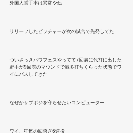
外国人捕手率は異常やね 
リリーフしたピッチャーが次の試合で先発してた 
ついさっきパワフェスやってて7回裏に代打に出した
野手が9回表のマウンドで滅多打ちくらった状態でワ
イにパスしてきた 
なぜかサブポジを守らせたいコンピューター 
ワイ、狂気の回跨ぎ6連投 