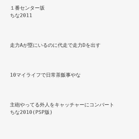
１番センター坂 
ちな2011 
走力Aが塁にいるのに代走で走力Dを出す 
10マイライフで日常茶飯事やな 
主砲やってる外人をキャッチャーにコンバート 
ちな2010(PSP版) 