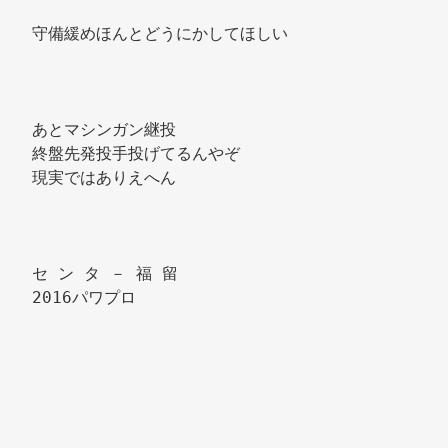
守備緩めほんとどうにかしてほしい 
あとマシンガン継投 
終盤先発投手投げてるんやぞ 
現実ではありえへん 
セ ン タ － 福 留 
2016パワプロ 