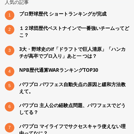
人気の記事
プロ野球歴代 ショートランキングが完成
1
１２球団歴代ベストナインで一番強いチームってど
2
こ？
3大・野球史のif「ドラフトで巨人清原」「ハンカ
3
チが高卒でプロ入り」あと一 つは？
NPB歴代通算WARランキングTOP30
4
パワプロ パワフェス自動失点の原因と緩和方法教
5
えて。
パワプロ 主人公の経験点問題、パワフェスでどう
6
してる？
パワプロ マイライフでサクセスキャラ使えない理
7
由ってなに？