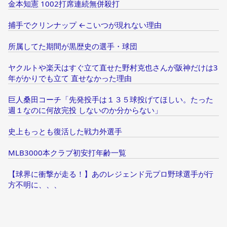
金本知憲 1002打席連続無併殺打
捕手でクリンナップ ←こいつが現れない理由
所属してた期間が黒歴史の選手・球団
ヤクルトや楽天はすぐ立て直せた野村克也さんが阪神だけは3
年がかりでも立て 直せなかった理由
巨人桑田コーチ「先発投手は１３５球投げてほしい。たった
週１なのに何故完投 しないのか分からない」
史上もっとも復活した戦力外選手
MLB3000本クラブ初安打年齢一覧
【球界に衝撃が走る！】あのレジェンド元プロ野球選手が行
方不明に、、、