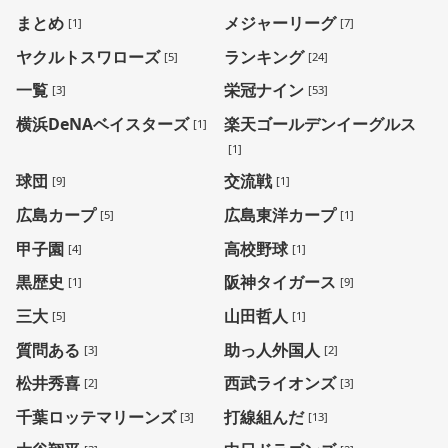
まとめ
メジャーリーグ
[1]
[7]
ヤクルトスワローズ
ランキング
[5]
[24]
一覧
栄冠ナイン
[3]
[53]
横浜DeNAベイスターズ
楽天ゴールデンイーグルス
[1]
[1]
球団
交流戦
[9]
[1]
広島カープ
広島東洋カープ
[5]
[1]
甲子園
高校野球
[4]
[1]
黒歴史
阪神タイガース
[1]
[9]
三大
山田哲人
[5]
[1]
質問ある
助っ人外国人
[3]
[2]
松井秀喜
西武ライオンズ
[2]
[3]
千葉ロッテマリーンズ
打線組んだ
[3]
[13]