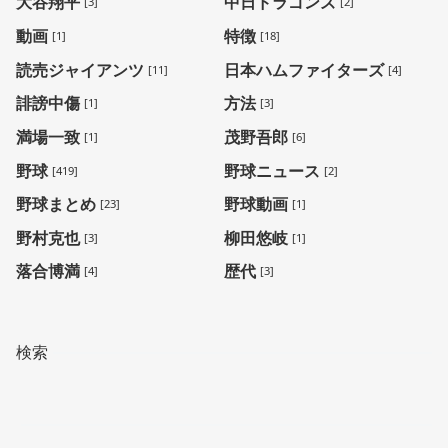
大谷翔平
中日ドラゴンズ
[3]
[2]
動画
特徴
[1]
[18]
読売ジャイアンツ
日本ハムファイターズ
[11]
[4]
誹謗中傷
方法
[1]
[3]
満場一致
茂野吾郎
[1]
[6]
野球
野球ニュース
[419]
[2]
野球まとめ
野球動画
[23]
[1]
野村克也
柳田悠岐
[3]
[1]
落合博満
歴代
[4]
[3]
検索