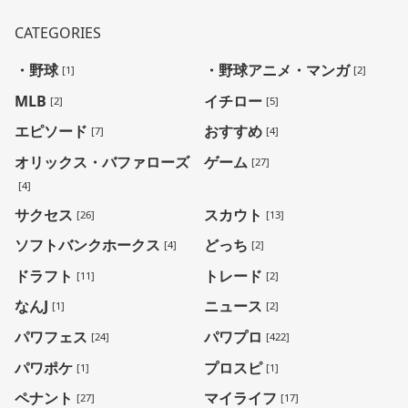
CATEGORIES
・野球
・野球アニメ・マンガ
[1]
[2]
MLB
イチロー
[2]
[5]
エピソード
おすすめ
[7]
[4]
オリックス・バファローズ
ゲーム
[27]
[4]
サクセス
スカウト
[26]
[13]
ソフトバンクホークス
どっち
[4]
[2]
ドラフト
トレード
[11]
[2]
なんJ
ニュース
[1]
[2]
パワフェス
パワプロ
[24]
[422]
パワポケ
プロスピ
[1]
[1]
ペナント
マイライフ
[27]
[17]