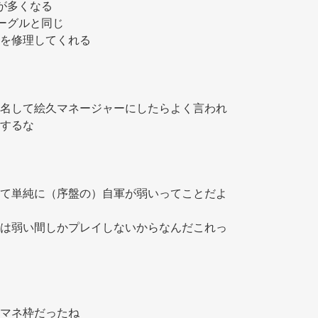
が多くなる 
ーグルと同じ 
テムを修理してくれる 
名して絵久マネージャーにしたらよく言われ
するな 
て単純に（序盤の）自軍が弱いってことだよ
は弱い間しかプレイしないからなんだこれっ
マネ枠だったね 