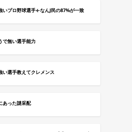
いプロ野球選手←なんJ民の87%が一致
うで無い選手能力
強い選手教えてクレメンス
にあった謎采配