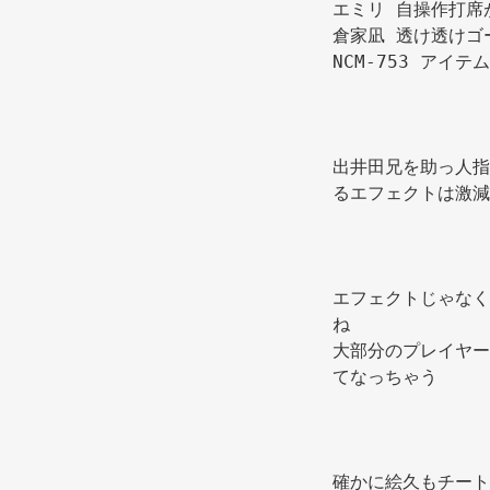
エミリ 自操作打席
倉家凪 透け透けゴ
NCM-753 アイ
出井田兄を助っ人指
るエフェクトは激減
エフェクトじゃなく
ね 
大部分のプレイヤー
てなっちゃう 
確かに絵久もチート