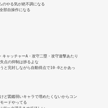
ムのやる気が絶不調になる 
 全部自操作になる 
 
・キャッチャーA・攻守二塁・攻守遊撃あたり
失点の抑制は捗るよな 
うと完封しながら自動得点で10-0とかあっ
けど図鑑弱いキャラで埋めたくないからコン
モードやってる 