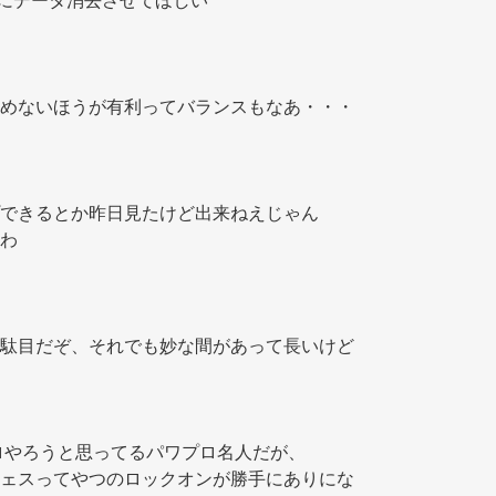
毎にデータ消去させてほしい 
最終的には図鑑を埋めないほうが有利ってバランスもなあ・・・ 
できるとか昨日見たけど出来ねえじゃん 
わ 
一回クリアしないと駄目だぞ、それでも妙な間があって長いけど 
ロやろうと思ってるパワプロ名人だが、 
ェスってやつのロックオンが勝手にありにな