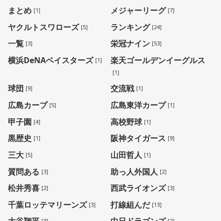
まとめ
メジャーリーグ
[1]
[7]
ヤクルトスワローズ
ランキング
[5]
[24]
一覧
栄冠ナイン
[3]
[53]
横浜DeNAベイスターズ
楽天ゴールデンイーグルス
[1]
[1]
球団
交流戦
[9]
[1]
広島カープ
広島東洋カープ
[5]
[1]
甲子園
高校野球
[4]
[1]
黒歴史
阪神タイガース
[1]
[9]
三大
山田哲人
[5]
[1]
質問ある
助っ人外国人
[3]
[2]
松井秀喜
西武ライオンズ
[2]
[3]
千葉ロッテマリーンズ
打線組んだ
[3]
[13]
[3]
[2]