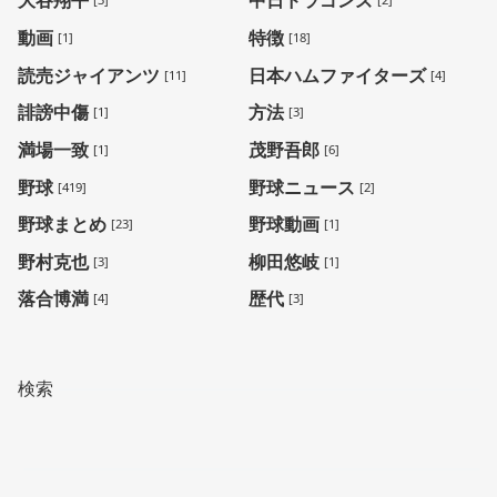
大谷翔平
中日ドラゴンズ
動画
特徴
[1]
[18]
読売ジャイアンツ
日本ハムファイターズ
[11]
[4]
誹謗中傷
方法
[1]
[3]
満場一致
茂野吾郎
[1]
[6]
野球
野球ニュース
[419]
[2]
野球まとめ
野球動画
[23]
[1]
野村克也
柳田悠岐
[3]
[1]
落合博満
歴代
[4]
[3]
検索