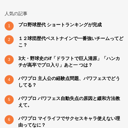
人気の記事
プロ野球歴代 ショートランキングが完成
1
１２球団歴代ベストナインで一番強いチームってど
2
こ？
3大・野球史のif「ドラフトで巨人清原」「ハンカ
3
チが高卒でプロ入り」あと一 つは？
パワプロ 主人公の経験点問題、パワフェスでどう
4
してる？
パワプロ パワフェス自動失点の原因と緩和方法教
5
えて。
パワプロ マイライフでサクセスキャラ使えない理
6
由ってなに？