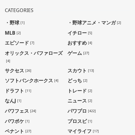
CATEGORIES
・野球
・野球アニメ・マンガ
[1]
[2]
MLB
イチロー
[2]
[5]
エピソード
おすすめ
[7]
[4]
オリックス・バファローズ
ゲーム
[27]
[4]
サクセス
スカウト
[26]
[13]
ソフトバンクホークス
どっち
[4]
[2]
ドラフト
トレード
[11]
[2]
なんJ
ニュース
[1]
[2]
パワフェス
パワプロ
[24]
[422]
パワポケ
プロスピ
[1]
[1]
ペナント
マイライフ
[27]
[17]