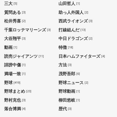
三大
山田哲人
[5]
[1]
質問ある
助っ人外国人
[3]
[2]
松井秀喜
西武ライオンズ
[2]
[3]
千葉ロッテマリーンズ
打線組んだ
[3]
[13]
大谷翔平
中日ドラゴンズ
[3]
[2]
動画
特徴
[1]
[18]
読売ジャイアンツ
日本ハムファイターズ
[11]
[4]
誹謗中傷
方法
[1]
[3]
満場一致
茂野吾郎
[1]
[6]
野球
野球ニュース
[419]
[2]
野球まとめ
野球動画
[23]
[1]
野村克也
柳田悠岐
[3]
[1]
落合博満
歴代
[4]
[3]