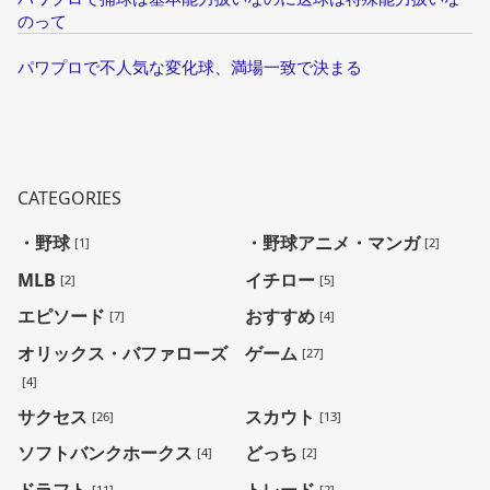
のって
パワプロで不人気な変化球、満場一致で決まる
CATEGORIES
・野球
・野球アニメ・マンガ
[1]
[2]
MLB
イチロー
[2]
[5]
エピソード
おすすめ
[7]
[4]
オリックス・バファローズ
ゲーム
[27]
[4]
サクセス
スカウト
[26]
[13]
ソフトバンクホークス
どっち
[4]
[2]
ドラフト
トレード
[11]
[2]