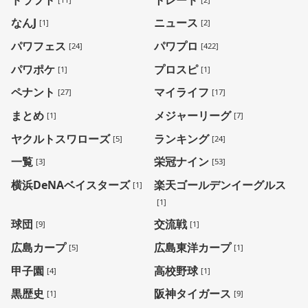
なんJ
ニュース
[1]
[2]
パワフェス
パワプロ
[24]
[422]
パワポケ
プロスピ
[1]
[1]
ペナント
マイライフ
[27]
[17]
まとめ
メジャーリーグ
[1]
[7]
ヤクルトスワローズ
ランキング
[5]
[24]
一覧
栄冠ナイン
[3]
[53]
横浜DeNAベイスターズ
楽天ゴールデンイーグルス
[1]
[1]
球団
交流戦
[9]
[1]
広島カープ
広島東洋カープ
[5]
[1]
甲子園
高校野球
[4]
[1]
黒歴史
阪神タイガース
[1]
[9]