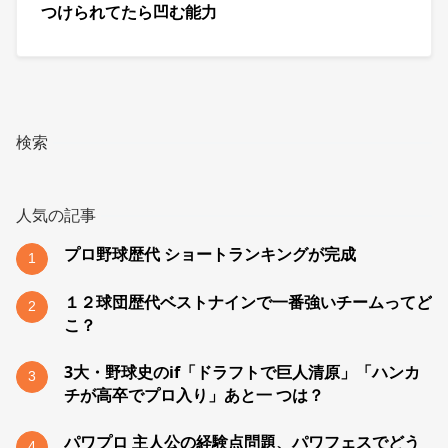
つけられてたら凹む能力
検索
人気の記事
プロ野球歴代 ショートランキングが完成
1
１２球団歴代ベストナインで一番強いチームってど
2
こ？
3大・野球史のif「ドラフトで巨人清原」「ハンカ
3
チが高卒でプロ入り」あと一 つは？
パワプロ 主人公の経験点問題、パワフェスでどう
4