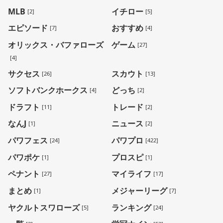
MLB
イチロー
[2]
[5]
エピソード
おすすめ
[7]
[4]
オリックス・バファローズ
ゲーム
[27]
[4]
サクセス
スカウト
[26]
[13]
ソフトバンクホークス
どっち
[4]
[2]
ドラフト
トレード
[11]
[2]
なんJ
ニュース
[1]
[2]
パワフェス
パワプロ
[24]
[422]
パワポケ
プロスピ
[1]
[1]
ペナント
マイライフ
[27]
[17]
まとめ
メジャーリーグ
[1]
[7]
ヤクルトスワローズ
ランキング
[5]
[24]