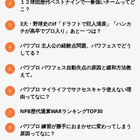
１２球団歴代ベストナインで一番強いチームってど
2
こ？
3大・野球史のif「ドラフトで巨人清原」「ハンカ
3
チが高卒でプロ入り」あと一 つは？
パワプロ 主人公の経験点問題、パワフェスでどう
4
してる？
パワプロ パワフェス自動失点の原因と緩和方法教
5
えて。
パワプロ マイライフでサクセスキャラ使えない理
6
由ってなに？
NPB歴代通算WARランキングTOP30
7
パワプロ 練習が勝手におまかせに変わってしまう
8
原因ってなに？