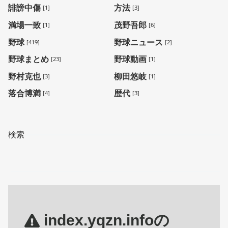
誹謗中傷
方法
[1]
[3]
満場一致
茂野吾郎
[1]
[6]
野球
野球ニュース
[419]
[2]
野球まとめ
野球動画
[23]
[1]
野村克也
柳田悠岐
[3]
[1]
落合博満
歴代
[4]
[3]
検索