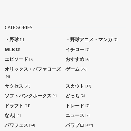
CATEGORIES
・野球
・野球アニメ・マンガ
[1]
[2]
MLB
イチロー
[2]
[5]
エピソード
おすすめ
[7]
[4]
オリックス・バファローズ
ゲーム
[27]
[4]
サクセス
スカウト
[26]
[13]
ソフトバンクホークス
どっち
[4]
[2]
ドラフト
トレード
[11]
[2]
なんJ
ニュース
[1]
[2]
パワフェス
パワプロ
[24]
[422]