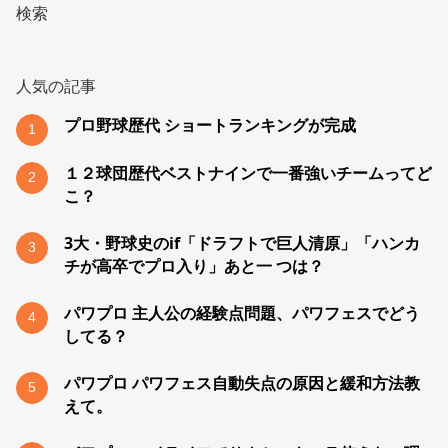
検索
人気の記事
プロ野球歴代 ショートランキングが完成
1
１２球団歴代ベストナインで一番強いチームってど
2
こ？
3大・野球史のif「ドラフトで巨人清原」「ハンカ
3
チが高卒でプロ入り」あと一 つは？
パワプロ 主人公の経験点問題、パワフェスでどう
4
してる？
パワプロ パワフェス自動失点の原因と緩和方法教
5
えて。