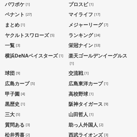
パワポケ
プロスピ
[1]
[1]
ペナント
マイライフ
[27]
[17]
まとめ
メジャーリーグ
[1]
[7]
ヤクルトスワローズ
ランキング
[5]
[24]
一覧
栄冠ナイン
[3]
[53]
横浜DeNAベイスターズ
楽天ゴールデンイーグルス
[1]
[1]
球団
交流戦
[9]
[1]
広島カープ
広島東洋カープ
[5]
[1]
甲子園
高校野球
[4]
[1]
黒歴史
阪神タイガース
[1]
[9]
三大
山田哲人
[5]
[1]
質問ある
助っ人外国人
[3]
[2]
松井秀喜
西武ライオンズ
[2]
[3]