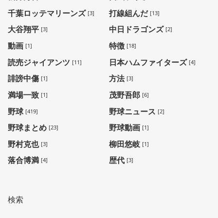
千葉ロッテマリーンズ
打線組んだ
[3]
[13]
大谷翔平
中日ドラゴンズ
[3]
[2]
動画
特徴
[1]
[18]
読売ジャイアンツ
日本ハムファイターズ
[11]
[4]
誹謗中傷
方法
[1]
[3]
満場一致
茂野吾郎
[1]
[6]
野球
野球ニュース
[419]
[2]
野球まとめ
野球動画
[23]
[1]
野村克也
柳田悠岐
[3]
[1]
落合博満
歴代
[4]
[3]
検索