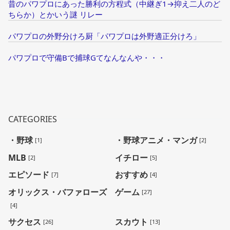
昔のパワプロにあった勝利の方程式（中継ぎ1→抑え二人のど
ちらか）とかいう謎 リレー
パワプロの外野分けろ厨「パワプロは外野適正分けろ」
パワプロで守備Bで捕球Gてなんなんや・・・
CATEGORIES
・野球
・野球アニメ・マンガ
[1]
[2]
MLB
イチロー
[2]
[5]
エピソード
おすすめ
[7]
[4]
オリックス・バファローズ
ゲーム
[27]
[4]
サクセス
スカウト
[26]
[13]