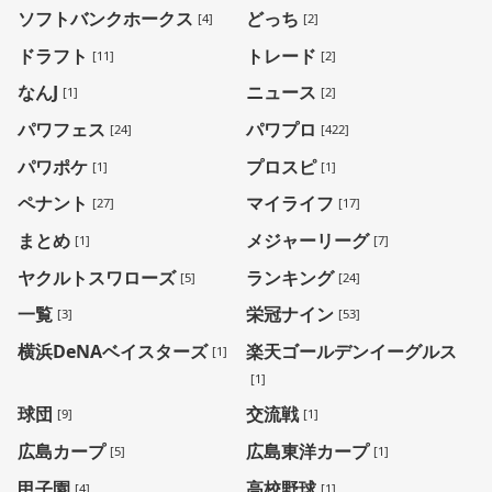
ソフトバンクホークス
どっち
[4]
[2]
ドラフト
トレード
[11]
[2]
なんJ
ニュース
[1]
[2]
パワフェス
パワプロ
[24]
[422]
パワポケ
プロスピ
[1]
[1]
ペナント
マイライフ
[27]
[17]
まとめ
メジャーリーグ
[1]
[7]
ヤクルトスワローズ
ランキング
[5]
[24]
一覧
栄冠ナイン
[3]
[53]
横浜DeNAベイスターズ
楽天ゴールデンイーグルス
[1]
[1]
球団
交流戦
[9]
[1]
広島カープ
広島東洋カープ
[5]
[1]
甲子園
高校野球
[4]
[1]