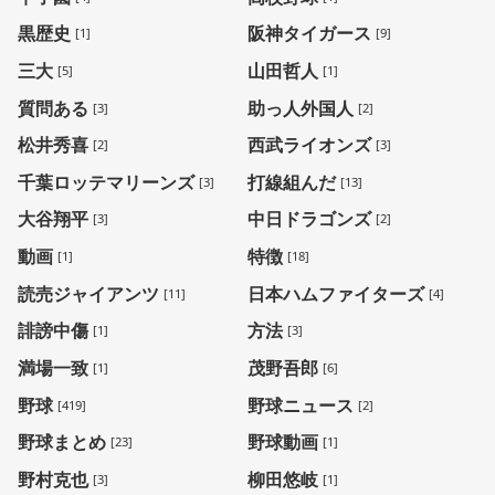
黒歴史
阪神タイガース
[1]
[9]
三大
山田哲人
[5]
[1]
質問ある
助っ人外国人
[3]
[2]
松井秀喜
西武ライオンズ
[2]
[3]
千葉ロッテマリーンズ
打線組んだ
[3]
[13]
大谷翔平
中日ドラゴンズ
[3]
[2]
動画
特徴
[1]
[18]
読売ジャイアンツ
日本ハムファイターズ
[11]
[4]
誹謗中傷
方法
[1]
[3]
満場一致
茂野吾郎
[1]
[6]
野球
野球ニュース
[419]
[2]
野球まとめ
野球動画
[23]
[1]
野村克也
柳田悠岐
[3]
[1]