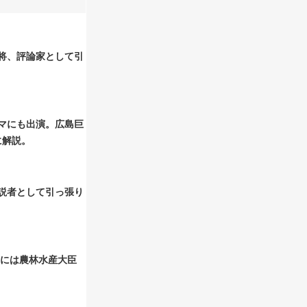
将、評論家として引
マにも出演。広島巨
に解説。
説者として引っ張り
年には農林水産大臣