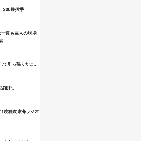
200勝投手
は一度も巨人の現場
者
して引っ張りだこ。
活躍中。
に1度程度東海ラジオ