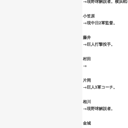
→現野球解説者。横浜戦
小笠原
→現中日2軍監督。
藤井
→巨人打撃投手。
村田
→
片岡
→巨人3軍コーチ。
相川
→現野球解説者。
金城