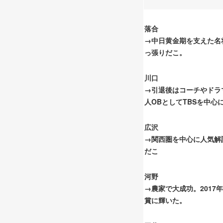
落合
→中日黄金期を支えた名
っ張りだこ。
川口
→引退後はコーチやドラ
人OBとしてTBSを中心
広沢
→関西圏を中心に人気解
だこ
河野
→農家で大成功。2017
賞に輝いた
。