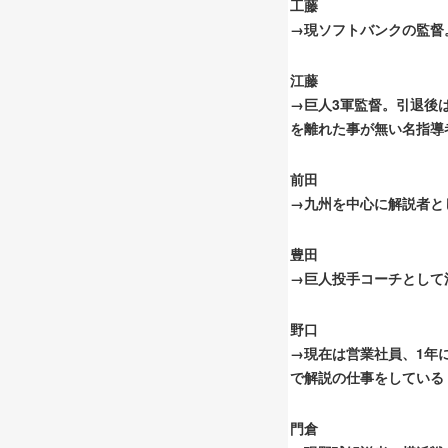
工藤
→現ソフトバンクの監督。
江藤
→巨人3軍監督。引退後
を離れた事が無い名指導
前田
→九州を中心に解説者と
豊田
→巨人投手コーチとして
野口
→現在は営業社員、1年
で解説の仕事をしている
門倉