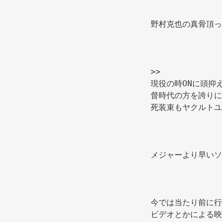
野村克也の真骨頂っ
>> 
現役の時ONに頭抑
督時代の方を誇りに
死装束もヤクルトユ
メジャーより早いソ
今では当たり前に行
ビデオとかによる映