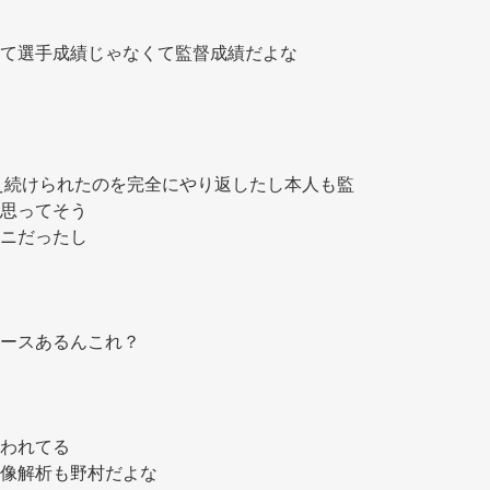
て選手成績じゃなくて監督成績だよな 
え続けられたのを完全にやり返したし本人も監
思ってそう 
ニだったし 
ースあるんこれ？ 
われてる 
像解析も野村だよな 