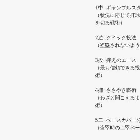
1中 ギャンブルス
（状況に応じて打球
を切る戦術） 
2遊 クイック投法
3投 抑えのエース
（最も信頼できる投
術） 
4捕 ささやき戦術
（わざと聞こえるよ
術） 
5二 ベースカバー
（盗塁時の二塁ベー