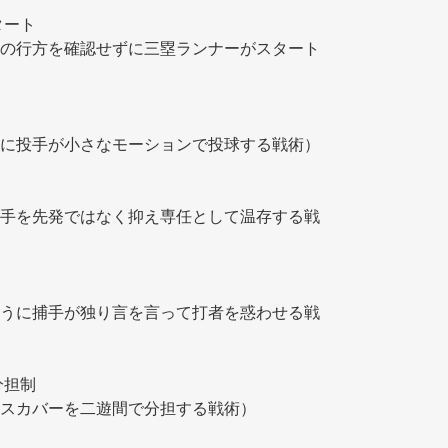
タート
の行方を確認せずに三塁ランナーがスタート
（盗塁されないように投手が小さなモーションで投球する戦術） 
手を先発ではなく抑え専任として温存する戦
うに捕手が独り言を言って打者を惑わせる戦
分担制
スカバーを二遊間で分担する戦術） 