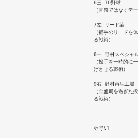
6三 ID野球
（直感ではなくデー
7左 リード論
（捕手のリードを体
る戦術） 
8一 野村スペシャ
（投手を一時的に一
げさせる戦術） 
9右 野村再生工場
（全盛期を過ぎた投
る戦術） 
や野N1 