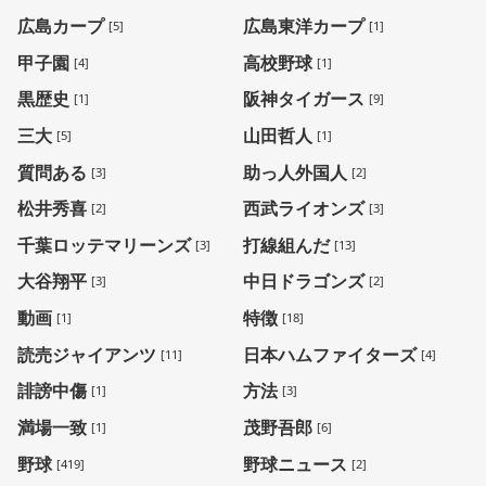
広島カープ
広島東洋カープ
[5]
[1]
甲子園
高校野球
[4]
[1]
黒歴史
阪神タイガース
[1]
[9]
三大
山田哲人
[5]
[1]
質問ある
助っ人外国人
[3]
[2]
松井秀喜
西武ライオンズ
[2]
[3]
千葉ロッテマリーンズ
打線組んだ
[3]
[13]
大谷翔平
中日ドラゴンズ
[3]
[2]
動画
特徴
[1]
[18]
読売ジャイアンツ
日本ハムファイターズ
[11]
[4]
誹謗中傷
方法
[1]
[3]
満場一致
茂野吾郎
[1]
[6]
野球
野球ニュース
[419]
[2]