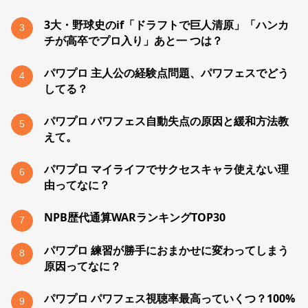
3大・野球史のif「ドラフトで巨人清原」「ハンカ
3
チが高卒でプロ入り」あと一 つは？
パワプロ 主人公の経験点問題、パワフェスでどう
4
してる？
パワプロ パワフェス自動失点の原因と緩和方法教
5
えて。
パワプロ マイライフでサクセスキャラ使えない理
6
由ってなに？
NPB歴代通算WARランキングTOP30
7
パワプロ 練習が勝手におまかせに変わってしまう
8
原因ってなに？
パワプロ パワフェス視聴率最高っていくつ？100%
9