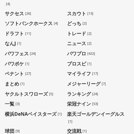
[4]
サクセス
スカウト
[26]
[13]
ソフトバンクホークス
どっち
[4]
[2]
ドラフト
トレード
[11]
[2]
なんJ
ニュース
[1]
[2]
パワフェス
パワプロ
[24]
[422]
パワポケ
プロスピ
[1]
[1]
ペナント
マイライフ
[27]
[17]
まとめ
メジャーリーグ
[1]
[7]
ヤクルトスワローズ
ランキング
[5]
[24]
一覧
栄冠ナイン
[3]
[53]
横浜DeNAベイスターズ
楽天ゴールデンイーグルス
[1]
[1]
球団
交流戦
[9]
[1]