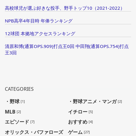
高校球児が選ぶ好きな投手、野手トップ10（2021-2022）
NPB高卒4年目時 年俸ランキング
12球団 本拠地アクセスランキング
清原和博(通算OPS.909)打点王0回 中田翔(通算OPS.754)打点
王3回
CATEGORIES
・野球
・野球アニメ・マンガ
[1]
[2]
MLB
イチロー
[2]
[5]
エピソード
おすすめ
[7]
[4]
オリックス・バファローズ
ゲーム
[27]