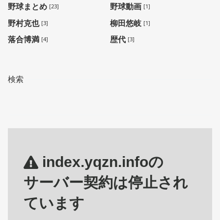
野球まとめ
野球動画
[23]
[1]
野村克也
柳田悠岐
[3]
[1]
落合博満
歴代
[4]
[3]
検索