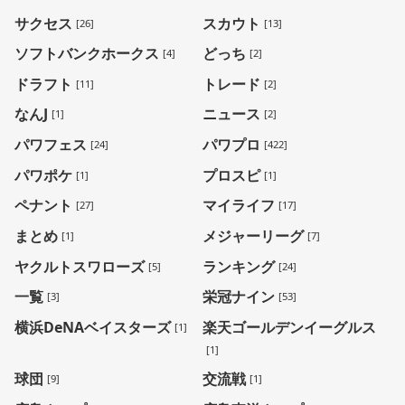
サクセス
スカウト
[26]
[13]
ソフトバンクホークス
どっち
[4]
[2]
ドラフト
トレード
[11]
[2]
なんJ
ニュース
[1]
[2]
パワフェス
パワプロ
[24]
[422]
パワポケ
プロスピ
[1]
[1]
ペナント
マイライフ
[27]
[17]
まとめ
メジャーリーグ
[1]
[7]
ヤクルトスワローズ
ランキング
[5]
[24]
一覧
栄冠ナイン
[3]
[53]
横浜DeNAベイスターズ
楽天ゴールデンイーグルス
[1]
[1]
球団
交流戦
[9]
[1]