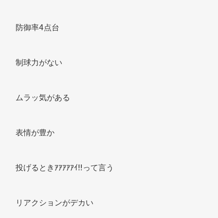
防御率4点台 
制球力がない 
ムラッ気がある 
表情が豊か 
投げるときｱｱｱｱｱｲ‼って言う 
リアクションがデカい 