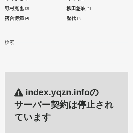
野村克也
柳田悠岐
[3]
[1]
落合博満
歴代
[4]
[3]
検索