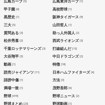
広島カープ
広島東洋カープ
[5]
[1]
甲子園
高校野球
[4]
[1]
黒歴史
阪神タイガース
[1]
[9]
三大
山田哲人
[5]
[1]
質問ある
助っ人外国人
[3]
[2]
松井秀喜
西武ライオンズ
[2]
[3]
千葉ロッテマリーンズ
打線組んだ
[3]
[13]
大谷翔平
中日ドラゴンズ
[3]
[2]
動画
特徴
[1]
[18]
読売ジャイアンツ
日本ハムファイターズ
[11]
[4]
誹謗中傷
方法
[1]
[3]
満場一致
茂野吾郎
[1]
[6]
野球
野球ニュース
[419]
[2]
野球まとめ
野球動画
[23]
[1]