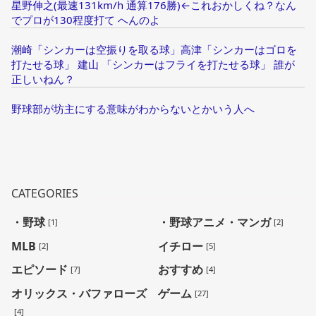
星野伸之(最速131km/h 通算176勝)←これおかしくね？なん
でプロが130程度打て へんのよ
潮崎「シンカーは空振りを取る球」高津「シンカーはゴロを
打たせる球」 建山 「シンカーはフライを打たせる球」 誰が
正しいねん？
野球部が坊主にする意味がわからないとかいう人へ
CATEGORIES
・野球
・野球アニメ・マンガ
[1]
[2]
MLB
イチロー
[2]
[5]
エピソード
おすすめ
[7]
[4]
オリックス・バファローズ
ゲーム
[27]
[4]