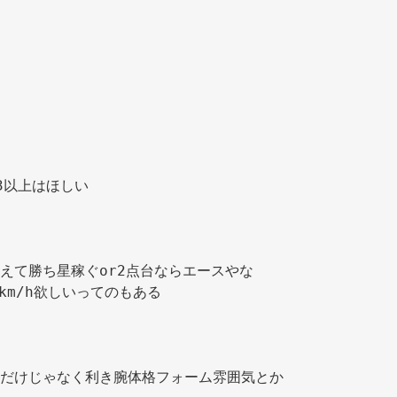
3以上はほしい 
えて勝ち星稼ぐor2点台ならエースやな 
km/h欲しいってのもある 
だけじゃなく利き腕体格フォーム雰囲気とか