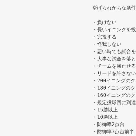
挙げられがちな条件
・負けない 
・長いイニングを投
・完投する 
・怪我しない 
・悪い時でも試合を
・大事な試合を落と
・チームを勝たせる
・リードを許さない
・200イニングのク
・180イニングのク
・160イニングのク
・規定投球回に到達
・15勝以上 
・10勝以上 
・防御率2点台 
・防御率3点台前半