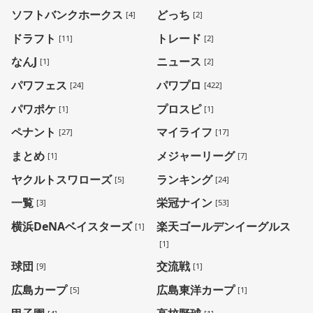
ソフトバンクホークス
どっち
[4]
[2]
ドラフト
トレード
[11]
[2]
なんJ
ニュース
[1]
[2]
パワフェス
パワプロ
[24]
[422]
パワポケ
プロスピ
[1]
[1]
ペナント
マイライフ
[27]
[17]
まとめ
メジャーリーグ
[1]
[7]
ヤクルトスワローズ
ランキング
[5]
[24]
一覧
栄冠ナイン
[3]
[53]
横浜DeNAベイスターズ
楽天ゴールデンイーグルス
[1]
[1]
球団
交流戦
[9]
[1]
広島カープ
広島東洋カープ
[5]
[1]