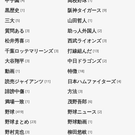
甲子園
高校野球
[4]
[1]
黒歴史
阪神タイガース
[1]
[9]
三大
山田哲人
[5]
[1]
質問ある
助っ人外国人
[3]
[2]
松井秀喜
西武ライオンズ
[2]
[3]
千葉ロッテマリーンズ
打線組んだ
[3]
[13]
大谷翔平
中日ドラゴンズ
[3]
[2]
動画
特徴
[1]
[18]
読売ジャイアンツ
日本ハムファイターズ
[11]
[4]
誹謗中傷
方法
[1]
[3]
満場一致
茂野吾郎
[1]
[6]
野球
野球ニュース
[419]
[2]
野球まとめ
野球動画
[23]
[1]
野村克也
柳田悠岐
[3]
[1]