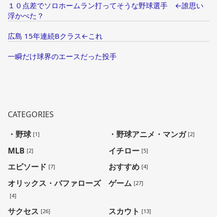
１０点差でソロホームラン打ってそうな野球選手 ←誰思い
浮かべた？
広島 15年連続Bクラス←これ
一瞬だけ球界のエースだった投手
CATEGORIES
・野球
・野球アニメ・マンガ
[1]
[2]
MLB
イチロー
[2]
[5]
エピソード
おすすめ
[7]
[4]
オリックス・バファローズ
ゲーム
[27]
[4]
サクセス
スカウト
[26]
[13]