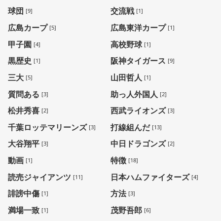
球団
交流戦
[9]
[1]
広島カープ
広島東洋カープ
[5]
[1]
甲子園
高校野球
[4]
[1]
黒歴史
阪神タイガース
[1]
[9]
三大
山田哲人
[5]
[1]
質問ある
助っ人外国人
[3]
[2]
松井秀喜
西武ライオンズ
[2]
[3]
千葉ロッテマリーンズ
打線組んだ
[3]
[13]
大谷翔平
中日ドラゴンズ
[3]
[2]
動画
特徴
[1]
[18]
読売ジャイアンツ
日本ハムファイターズ
[11]
[4]
誹謗中傷
方法
[1]
[3]
満場一致
茂野吾郎
[1]
[6]