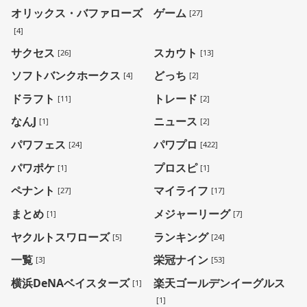
オリックス・バファローズ
ゲーム
[27]
[4]
サクセス
スカウト
[26]
[13]
ソフトバンクホークス
どっち
[4]
[2]
ドラフト
トレード
[11]
[2]
なんJ
ニュース
[1]
[2]
パワフェス
パワプロ
[24]
[422]
パワポケ
プロスピ
[1]
[1]
ペナント
マイライフ
[27]
[17]
まとめ
メジャーリーグ
[1]
[7]
ヤクルトスワローズ
ランキング
[5]
[24]
一覧
栄冠ナイン
[3]
[53]
横浜DeNAベイスターズ
楽天ゴールデンイーグルス
[1]
[1]