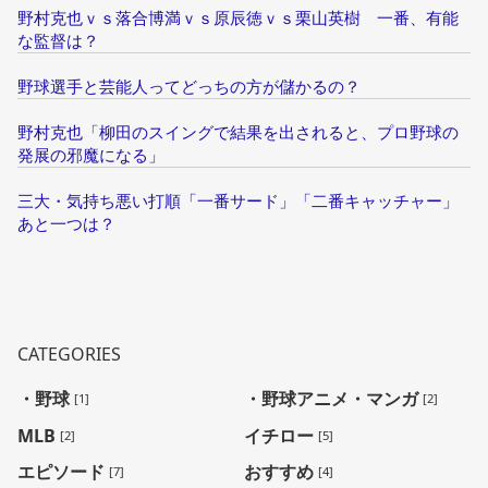
野村克也ｖｓ落合博満ｖｓ原辰徳ｖｓ栗山英樹 一番、有能
な監督は？
野球選手と芸能人ってどっちの方が儲かるの？
野村克也「柳田のスイングで結果を出されると、プロ野球の
発展の邪魔になる」
三大・気持ち悪い打順「一番サード」「二番キャッチャー」
あと一つは？
CATEGORIES
・野球
・野球アニメ・マンガ
[1]
[2]
MLB
イチロー
[2]
[5]
エピソード
おすすめ
[7]
[4]