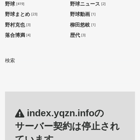
野球
野球ニュース
[419]
[2]
野球まとめ
野球動画
[23]
[1]
野村克也
柳田悠岐
[3]
[1]
落合博満
歴代
[4]
[3]
検索