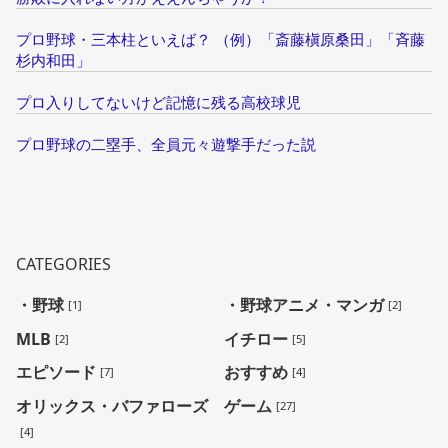
プロ野球・三本柱といえば？ （例）「斎藤槇原桑田」「斉藤
杉内和田」
プロ入りしてないけど記憶に残る高校球児
プロ野球の二塁手、全員元々遊撃手だった説
CATEGORIES
・野球
・野球アニメ・マンガ
[1]
[2]
MLB
イチロー
[2]
[5]
エピソード
おすすめ
[7]
[4]
オリックス・バファローズ
ゲーム
[27]
[4]