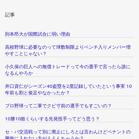
記事
則本昂大が国際試合に弱い理由
高校野球に必要なのって球数制限よりベンチ入りメンバー増
やすことじゃない？
小久保の巨人への無償トレードって今の選手で言ったら誰に
なるんやろか
井口資仁がシーズン40盗塁を2度記録していたという事実 10
年前も割と俊足やなかったか？
プロ野球って二軍でクビ寸前の選手でもすごいの？
10勝10敗くらいする先発投手ってどう思う？
セ・パ交流戦って別に廃止にしろとは言わんけどペナントの
勝敗に入れない方がええんちゃうか？