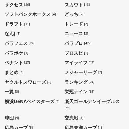
サクセス
スカウト
[26]
[13]
ソフトバンクホークス
どっち
[4]
[2]
ドラフト
トレード
[11]
[2]
なんJ
ニュース
[1]
[2]
パワフェス
パワプロ
[24]
[422]
パワポケ
プロスピ
[1]
[1]
ペナント
マイライフ
[27]
[17]
まとめ
メジャーリーグ
[1]
[7]
ヤクルトスワローズ
ランキング
[5]
[24]
一覧
栄冠ナイン
[3]
[53]
横浜DeNAベイスターズ
楽天ゴールデンイーグルス
[1]
[1]
球団
交流戦
[9]
[1]
広島カープ
広島東洋カープ
[5]
[1]