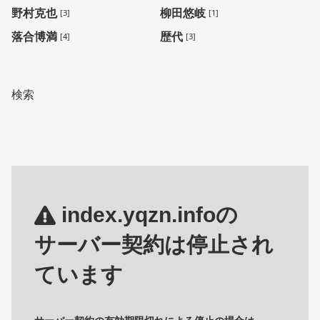
野村克也
柳田悠岐
[3]
[1]
落合博満
歴代
[4]
[3]
検索