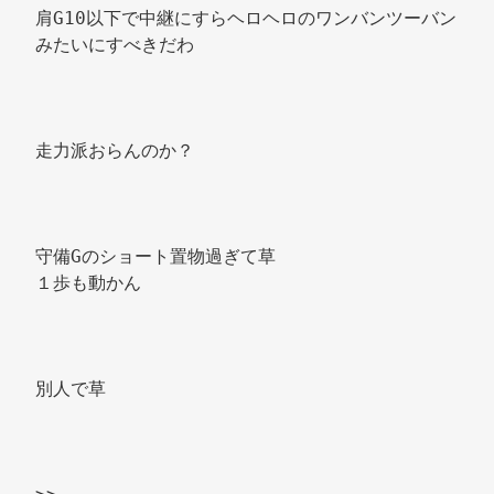
肩G10以下で中継にすらヘロヘロのワンバンツーバン
みたいにすべきだわ 
走力派おらんのか？ 
守備Gのショート置物過ぎて草 
１歩も動かん 
別人で草 