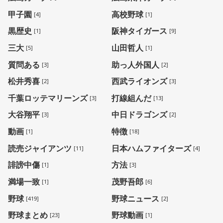
甲子園
高校野球
[4]
[1]
黒歴史
阪神タイガース
[1]
[9]
三大
山田哲人
[5]
[1]
質問ある
助っ人外国人
[3]
[2]
松井秀喜
西武ライオンズ
[2]
[3]
千葉ロッテマリーンズ
打線組んだ
[3]
[13]
大谷翔平
中日ドラゴンズ
[3]
[2]
動画
特徴
[1]
[18]
読売ジャイアンツ
日本ハムファイターズ
[11]
[4]
誹謗中傷
方法
[1]
[3]
満場一致
茂野吾郎
[1]
[6]
野球
野球ニュース
[419]
[2]
野球まとめ
野球動画
[23]
[1]