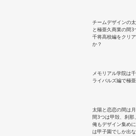
チームデザインの太
と極亜久商業の間3
千将高校編をクリア
か？ 
メモリアル学院は千
ライバルズ編で極亜
太陽と恋恋の間は月
間3つは甲殻、刹那
俺もデザイン集めに
は甲子園でしか出な