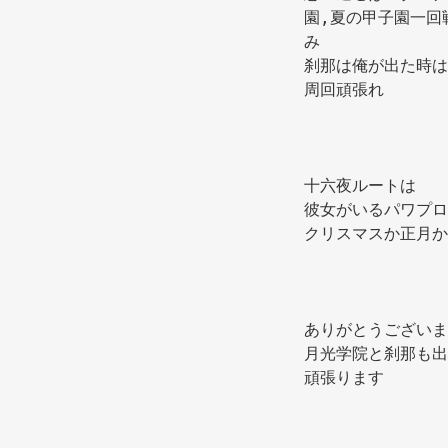
園,夏の甲子園一回
み 
刹那は俺が出た時は
周回頑張れ 
十六夜ルートは 
彼女がいるパワプロ
クリスマスか正月か
ありがとうございま
月光学院と刹那も出
頑張ります 