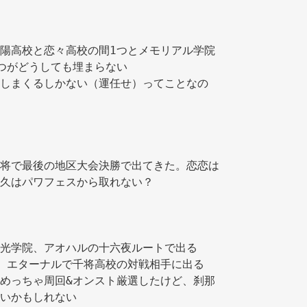
陽高校と恋々高校の間1つとメモリアル学院
つがどうしても埋まらない 
しまくるしかない（運任せ）ってことなの
将で最後の地区大会決勝で出てきた。恋恋は
久はパワフェスから取れない？ 
光学院、アオハルの十六夜ルートで出る 
、エターナルで千将高校の対戦相手に出る 
めっちゃ周回&オンスト厳選したけど、刹那
いかもしれない 