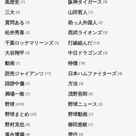
黒歴史
阪神タイガース
[1]
[9]
三大
山田哲人
[5]
[1]
質問ある
助っ人外国人
[3]
[2]
松井秀喜
西武ライオンズ
[2]
[3]
千葉ロッテマリーンズ
打線組んだ
[3]
[13]
大谷翔平
中日ドラゴンズ
[3]
[2]
動画
特徴
[1]
[18]
読売ジャイアンツ
日本ハムファイターズ
[11]
[4]
誹謗中傷
方法
[1]
[3]
満場一致
茂野吾郎
[1]
[6]
野球
野球ニュース
[419]
[2]
野球まとめ
野球動画
[23]
[1]
野村克也
柳田悠岐
[3]
[1]
落合博満
歴代
[4]
[3]