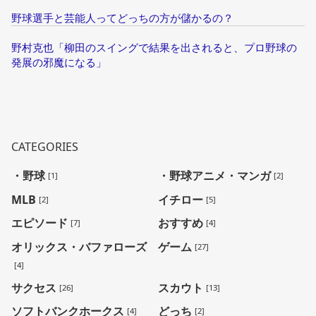
野球選手と芸能人ってどっちの方が儲かるの？
野村克也「柳田のスイングで結果を出されると、プロ野球の
発展の邪魔になる」
CATEGORIES
・野球
・野球アニメ・マンガ
[1]
[2]
MLB
イチロー
[2]
[5]
エピソード
おすすめ
[7]
[4]
オリックス・バファローズ
ゲーム
[27]
[4]
サクセス
スカウト
[26]
[13]
ソフトバンクホークス
どっち
[4]
[2]