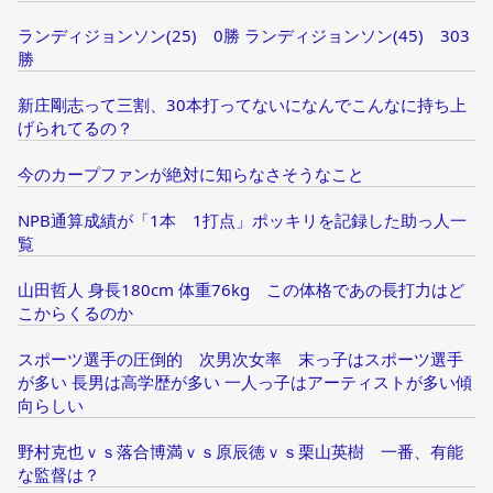
ランディジョンソン(25) 0勝 ランディジョンソン(45) 303
勝
新庄剛志って三割、30本打ってないになんでこんなに持ち上
げられてるの？
今のカープファンが絶対に知らなさそうなこと
NPB通算成績が「1本 1打点」ポッキリを記録した助っ人一
覧
山田哲人 身長180cm 体重76kg この体格であの長打力はど
こからくるのか
スポーツ選手の圧倒的 次男次女率 末っ子はスポーツ選手
が多い 長男は高学歴が多い 一人っ子はアーティストが多い傾
向らしい
野村克也ｖｓ落合博満ｖｓ原辰徳ｖｓ栗山英樹 一番、有能
な監督は？