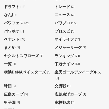
ドラフト
トレード
[11]
[2]
なんJ
ニュース
[1]
[2]
パワフェス
パワプロ
[24]
[422]
パワポケ
プロスピ
[1]
[1]
ペナント
マイライフ
[27]
[17]
まとめ
メジャーリーグ
[1]
[7]
ヤクルトスワローズ
ランキング
[5]
[24]
一覧
栄冠ナイン
[3]
[53]
横浜DeNAベイスターズ
楽天ゴールデンイーグルス
[1]
[1]
球団
交流戦
[9]
[1]
広島カープ
広島東洋カープ
[5]
[1]
甲子園
高校野球
[4]
[1]