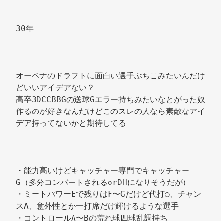
30年 
オーペナのドラフトに面白い選手ぶちこみたいんだけ
どいいアイデアない？ 
高卒3DCCBBGの送球Gエラー持ちみたいなとがった奴
作るのが好きなんだけどこのスレの人なら素敵なアイ
デア持ってないかと期待してる 
・能力高いけどキャッチャー専門でキャッチャー
G（多分コンバートされるorDHになりそうだが） 
・ミートパワーEで残りはF〜Gだけど代打○、チャン
スA、意外性とか一打席だけ輝けるような選手 
・コントロールA〜Bの荒れ球四球乱調持ち 