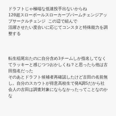
ドラフトじゃ極端な低速投手出ないからね 
120超スローボールスローカーブパームチェンジアッ
プサークルチェンジ この辺で組んで 
活躍させたい度合いに応じてコンスタと特殊能力を調
整する 
転生稲尾出たのに自分含め3チームしか指名してなく
てラッキーと感じつつおかしくね？と思ったら他は古
田指名だった 
そのあとドラフト候補者再確認したけど古田の名前無
し。自分のスカウトが得意高校生で発A調Sだから社
会人の古田は調査対象にならなかったってことなのか
な 