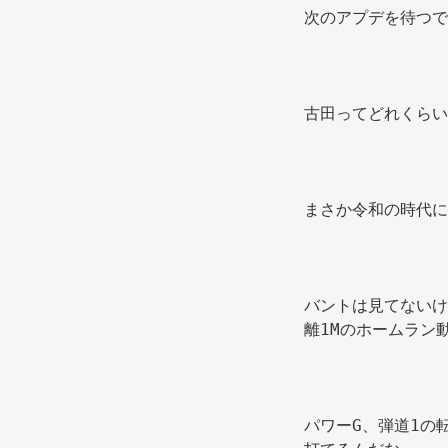
次のアプデを待つで
古田ってどれくらい
まさか令和の時代に
バントは見てないけ
離1Mのホームラン
パワーG、弾道1の