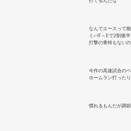
打てるんだな 
なんでエースって能
ミパF～Eで2割後
打撃の青特もないの
今作の高速試合のペ
ホームラン打ったり
慣れるもんだが調節