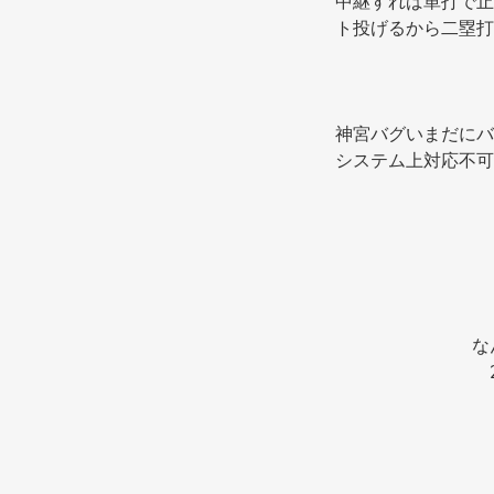
中継すれば単打で止
ト投げるから二塁打
神宮バグいまだにバ
システム上対応不可
な