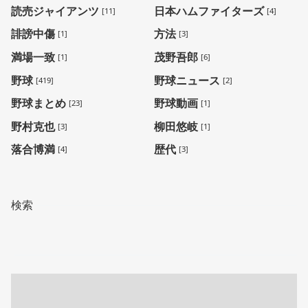
読売ジャイアンツ
日本ハムファイターズ
[11]
[4]
誹謗中傷
方法
[1]
[3]
満場一致
茂野吾郎
[1]
[6]
野球
野球ニュース
[419]
[2]
野球まとめ
野球動画
[23]
[1]
野村克也
柳田悠岐
[3]
[1]
落合博満
歴代
[4]
[3]
検索