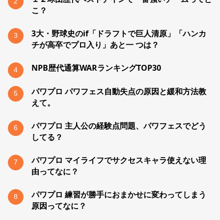
2
こ？
3大・野球史のif「ドラフトで巨人清原」「ハンカ
3
チが高卒でプロ入り」あと一 つは？
NPB歴代通算WARランキングTOP30
4
パワプロ パワフェス自動失点の原因と緩和方法教
5
えて。
パワプロ 主人公の経験点問題、パワフェスでどう
6
してる？
パワプロ マイライフでサクセスキャラ使えない理
7
由ってなに？
パワプロ 練習が勝手におまかせに変わってしまう
8
原因ってなに？