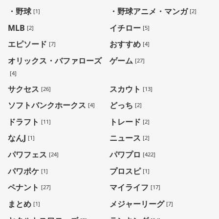
・野球
・野球アニメ・マンガ
[1]
[2]
MLB
イチロー
[2]
[5]
エピソード
おすすめ
[7]
[4]
オリックス・バファローズ
ゲーム
[27]
[4]
サクセス
スカウト
[26]
[13]
ソフトバンクホークス
どっち
[4]
[2]
ドラフト
トレード
[11]
[2]
なんJ
ニュース
[1]
[2]
パワフェス
パワプロ
[24]
[422]
パワポケ
プロスピ
[1]
[1]
ペナント
マイライフ
[27]
[17]
まとめ
メジャーリーグ
[1]
[7]