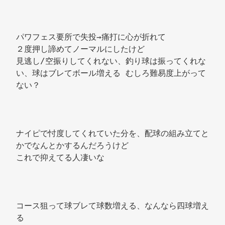
パワフェス要所で失投→痛打に心が折れて 
２度押し諦めてノーマルにしたけど 
見逃し/空振りしてくれない、釣り球は振ってくれな
い、球はブレてボール増える むしろ難易度上がって
ない？ 
ナイピで忖度してくれていた分を、配球の組み立てと
かでなんとかするんだろうけど 
これで抑えてる人凄いな 
コース狙って球ブレて球数増える、なんなら四球増え
る 