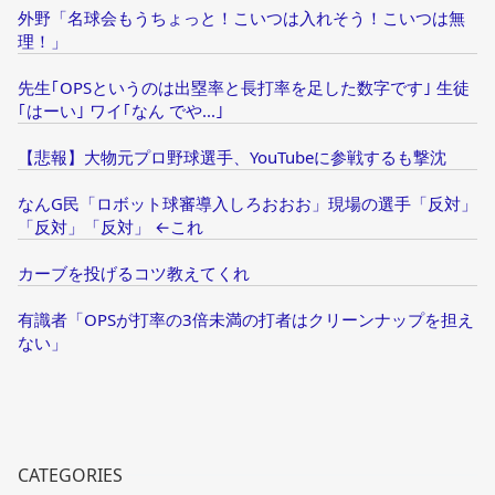
外野「名球会もうちょっと！こいつは入れそう！こいつは無
理！」
先生｢OPSというのは出塁率と長打率を足した数字です｣ 生徒
｢はーい｣ ワイ｢なん でや...｣
【悲報】大物元プロ野球選手、YouTubeに参戦するも撃沈
なんG民「ロボット球審導入しろおおお」現場の選手「反対」
「反対」「反対」 ←これ
カーブを投げるコツ教えてくれ
有識者「OPSが打率の3倍未満の打者はクリーンナップを担え
ない」
CATEGORIES