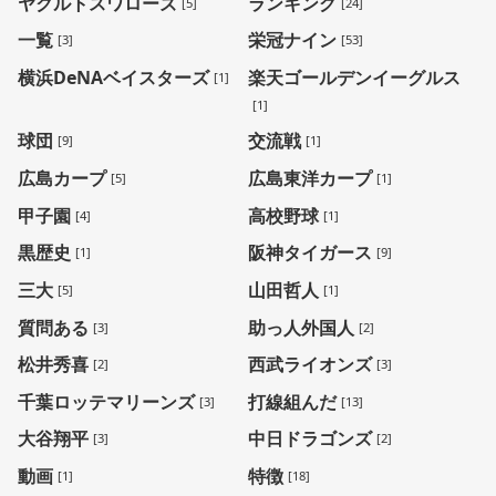
ヤクルトスワローズ
ランキング
[5]
[24]
一覧
栄冠ナイン
[3]
[53]
横浜DeNAベイスターズ
楽天ゴールデンイーグルス
[1]
[1]
球団
交流戦
[9]
[1]
広島カープ
広島東洋カープ
[5]
[1]
甲子園
高校野球
[4]
[1]
黒歴史
阪神タイガース
[1]
[9]
三大
山田哲人
[5]
[1]
質問ある
助っ人外国人
[3]
[2]
松井秀喜
西武ライオンズ
[2]
[3]
千葉ロッテマリーンズ
打線組んだ
[3]
[13]
大谷翔平
中日ドラゴンズ
[3]
[2]
動画
特徴
[1]
[18]