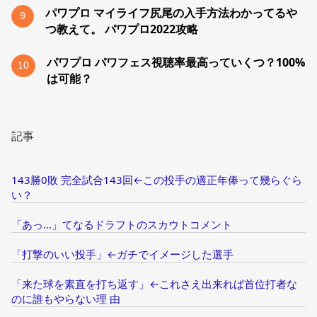
パワプロ マイライフ尻尾の入手方法わかってるや
9
つ教えて。 パワプロ2022攻略
パワプロ パワフェス視聴率最高っていくつ？100%
10
は可能？
記事
143勝0敗 完全試合143回←この投手の適正年俸って幾らぐら
い？
「あっ...」てなるドラフトのスカウトコメント
「打撃のいい投手」←ガチでイメージした選手
「来た球を素直を打ち返す」←これさえ出来れば首位打者な
のに誰もやらない理 由