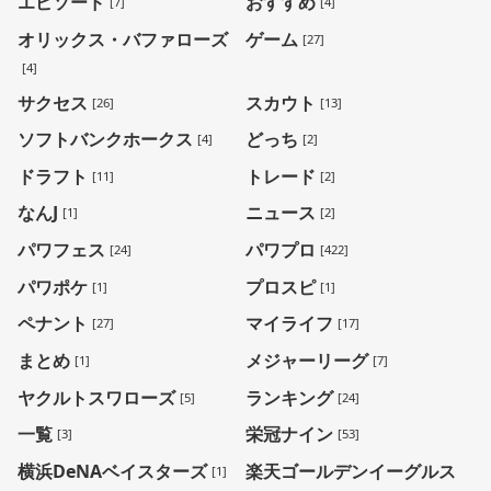
エピソード
おすすめ
[7]
[4]
オリックス・バファローズ
ゲーム
[27]
[4]
サクセス
スカウト
[26]
[13]
ソフトバンクホークス
どっち
[4]
[2]
ドラフト
トレード
[11]
[2]
なんJ
ニュース
[1]
[2]
パワフェス
パワプロ
[24]
[422]
パワポケ
プロスピ
[1]
[1]
ペナント
マイライフ
[27]
[17]
まとめ
メジャーリーグ
[1]
[7]
ヤクルトスワローズ
ランキング
[5]
[24]
一覧
栄冠ナイン
[3]
[53]
横浜DeNAベイスターズ
楽天ゴールデンイーグルス
[1]