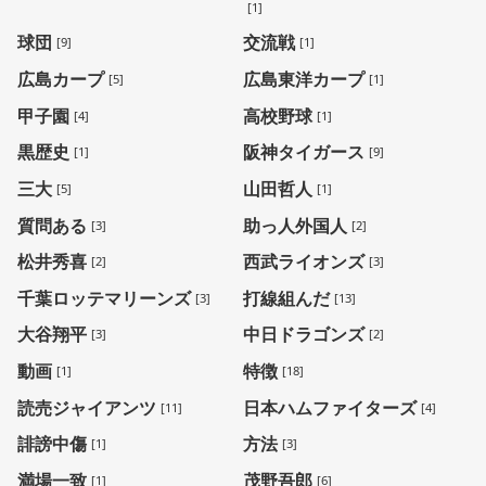
[1]
球団
交流戦
[9]
[1]
広島カープ
広島東洋カープ
[5]
[1]
甲子園
高校野球
[4]
[1]
黒歴史
阪神タイガース
[1]
[9]
三大
山田哲人
[5]
[1]
質問ある
助っ人外国人
[3]
[2]
松井秀喜
西武ライオンズ
[2]
[3]
千葉ロッテマリーンズ
打線組んだ
[3]
[13]
大谷翔平
中日ドラゴンズ
[3]
[2]
動画
特徴
[1]
[18]
読売ジャイアンツ
日本ハムファイターズ
[11]
[4]
誹謗中傷
方法
[1]
[3]
満場一致
茂野吾郎
[1]
[6]