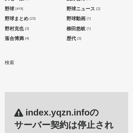
野球
野球ニュース
[419]
[2]
野球まとめ
野球動画
[23]
[1]
野村克也
柳田悠岐
[3]
[1]
落合博満
歴代
[4]
[3]
検索