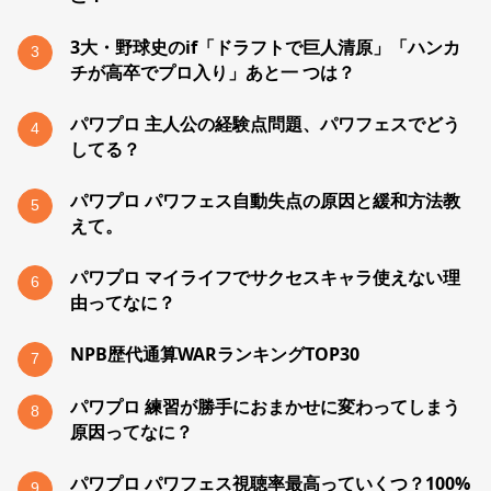
3大・野球史のif「ドラフトで巨人清原」「ハンカ
3
チが高卒でプロ入り」あと一 つは？
パワプロ 主人公の経験点問題、パワフェスでどう
4
してる？
パワプロ パワフェス自動失点の原因と緩和方法教
5
えて。
パワプロ マイライフでサクセスキャラ使えない理
6
由ってなに？
NPB歴代通算WARランキングTOP30
7
パワプロ 練習が勝手におまかせに変わってしまう
8
原因ってなに？
パワプロ パワフェス視聴率最高っていくつ？100%
9