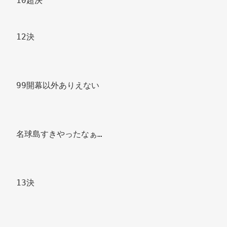
10超決 
12決 
99開幕以外ありえない 
名球島すきやったなぁ… 
13決 