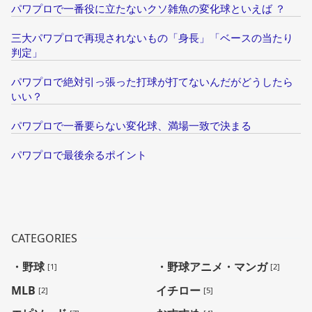
パワプロで一番役に立たないクソ雑魚の変化球といえば ？
三大パワプロで再現されないもの「身長」「ベースの当たり
判定」
パワプロで絶対引っ張った打球が打てないんだがどうしたら
いい？
パワプロで一番要らない変化球、満場一致で決まる
パワプロで最後余るポイント
CATEGORIES
・野球
・野球アニメ・マンガ
[1]
[2]
MLB
イチロー
[2]
[5]