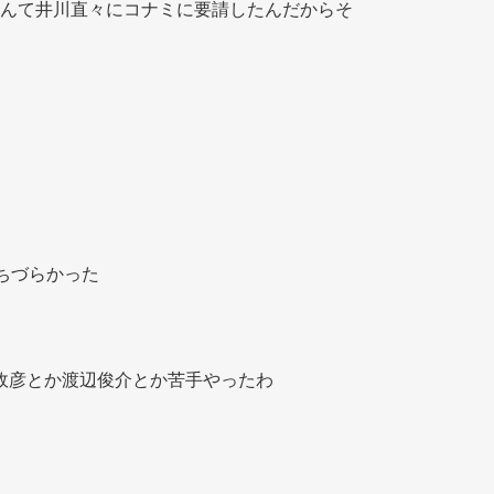
んて井川直々にコナミに要請したんだからそ
ちづらかった
田政彦とか渡辺俊介とか苦手やったわ