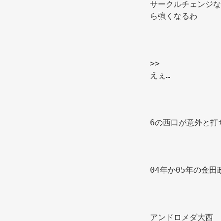
サークルチェンジな
ら強くなるわ
>>
えぇ…
6の西口が意外と打
04年か05年の金
アンドロメダ大西