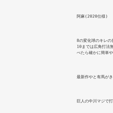
阿麻(2020仕様)
8の変化球のキレの
10までは広角打法
べたら確かに簡単や
最新作やと有馬がき
巨人の中川マジで打