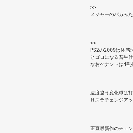
>>
メジャーのバカみた
>>
PS2の2009は
とゴロになる畜生仕
なおペナントは4割
速度違う変化球は打
Ｈスラチェンジアッ
正直最新作のチェン