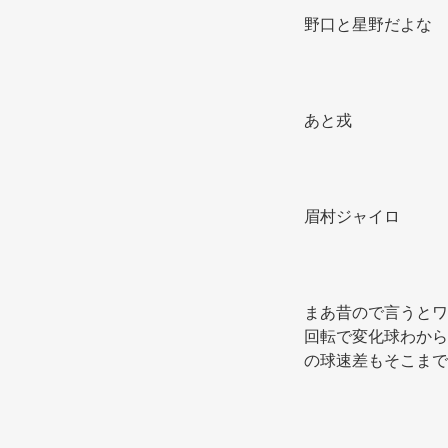
野口と星野だよな
あと戎
眉村ジャイロ
まあ昔ので言うとワ
回転で変化球わから
の球速差もそこまで