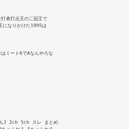
で首位打者打点王の二冠王で 
になりかけた1995は 
ロはミート6でAなんやろな 
んJ 2ch 5ch スレ まとめ
