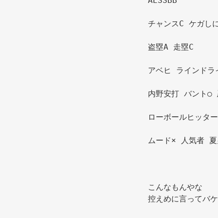
AESSBB 
チャンスC ケガしに
盗塁A 走塁C 
アベヒ ラインドラ
内野安打 バント○ 
ローボールヒッター
ムード× 人気者 夏
こんなもんやな 
控えめに言ってバケ