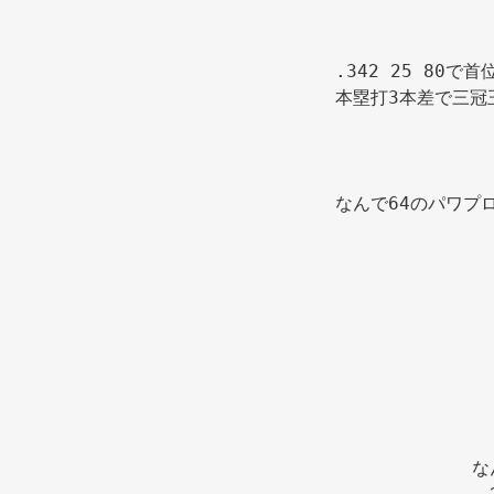
.342 25 80
本塁打3本差で三冠王
なんで64のパワプ
な