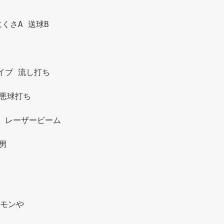
くさA 送球B 
イブ 流し打ち 
悪球打ち 
 レーザービーム 
男 
モンや 