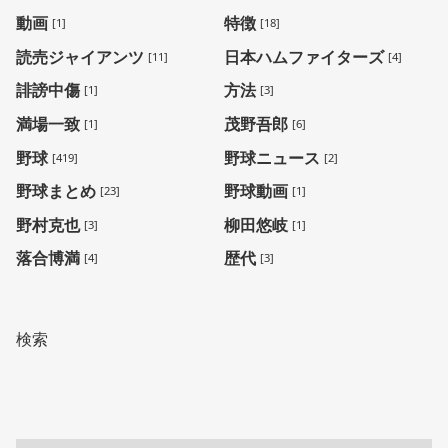
動画
特徴
[1]
[18]
読売ジャイアンツ
日本ハムファイターズ
[11]
[4]
誹謗中傷
方法
[1]
[3]
満場一致
茂野吾郎
[1]
[6]
野球
野球ニュース
[419]
[2]
野球まとめ
野球動画
[23]
[1]
野村克也
柳田悠岐
[3]
[1]
落合博満
歴代
[4]
[3]
検索