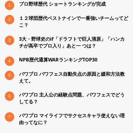
プロ野球歴代 ショートランキングが完成
1
１２球団歴代ベストナインで一番強いチームってど
2
こ？
3大・野球史のif「ドラフトで巨人清原」「ハンカ
3
チが高卒でプロ入り」あと一 つは？
NPB歴代通算WARランキングTOP30
4
パワプロ パワフェス自動失点の原因と緩和方法教
5
えて。
パワプロ 主人公の経験点問題、パワフェスでどう
6
してる？
パワプロ マイライフでサクセスキャラ使えない理
7
由ってなに？