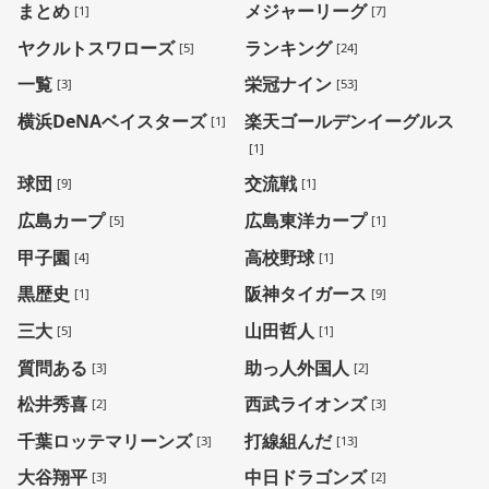
まとめ
メジャーリーグ
[1]
[7]
ヤクルトスワローズ
ランキング
[5]
[24]
一覧
栄冠ナイン
[3]
[53]
横浜DeNAベイスターズ
楽天ゴールデンイーグルス
[1]
[1]
球団
交流戦
[9]
[1]
広島カープ
広島東洋カープ
[5]
[1]
甲子園
高校野球
[4]
[1]
黒歴史
阪神タイガース
[1]
[9]
三大
山田哲人
[5]
[1]
質問ある
助っ人外国人
[3]
[2]
松井秀喜
西武ライオンズ
[2]
[3]
千葉ロッテマリーンズ
打線組んだ
[3]
[13]
大谷翔平
中日ドラゴンズ
[3]
[2]