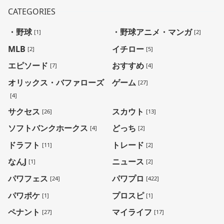
CATEGORIES
・野球
・野球アニメ・マンガ
[1]
[2]
MLB
イチロー
[2]
[5]
エピソード
おすすめ
[7]
[4]
オリックス・バファローズ
ゲーム
[27]
[4]
サクセス
スカウト
[26]
[13]
ソフトバンクホークス
どっち
[4]
[2]
ドラフト
トレード
[11]
[2]
なんJ
ニュース
[1]
[2]
パワフェス
パワプロ
[24]
[422]
パワポケ
プロスピ
[1]
[1]
ペナント
マイライフ
[27]
[17]