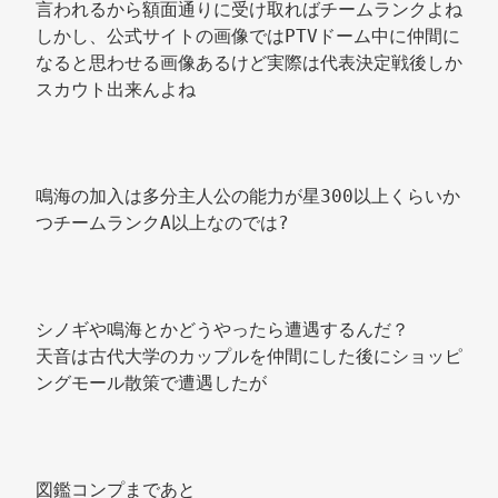
言われるから額面通りに受け取ればチームランクよね 
しかし、公式サイトの画像ではPTVドーム中に仲間に
なると思わせる画像あるけど実際は代表決定戦後しか
スカウト出来んよね 
鳴海の加入は多分主人公の能力が星300以上くらいか
つチームランクA以上なのでは? 
シノギや鳴海とかどうやったら遭遇するんだ？ 
天音は古代大学のカップルを仲間にした後にショッピ
ングモール散策で遭遇したが 
図鑑コンプまであと 