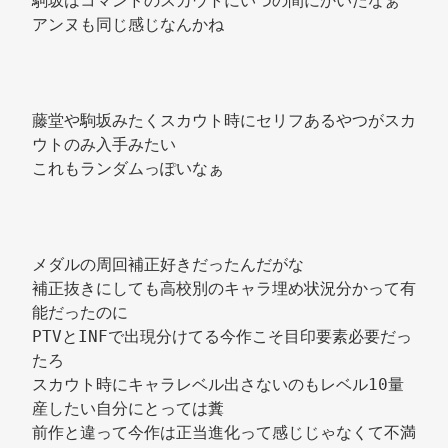
駒坂はコマンドのスカウトにいつの間にかいたなぁ 
アンヌも同じ感じなんかね 
藤堂や駒坂みたくスカウト時にセリフあるやつがスカ
ウトのみ入手みたい 
これもランダムっぽいなぁ 
メダルの周回補正好きだったんだがな 
補正抜きにしても高校別のキャラ埋め状況分かって有
能だったのに 
PTVとINFで出現分けてる今作こそ目印要素必要だっ
たろ 
スカウト時にキャラレベル出さないのもレベル10量
産したい自分にとっては糞 
前作と違って今作は正当進化って感じじゃなくて不満