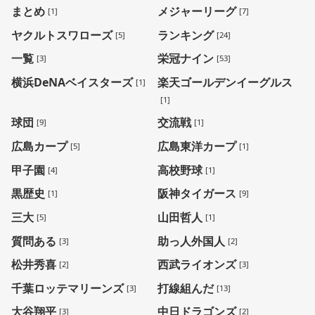
まとめ
メジャーリーグ
[1]
[7]
ヤクルトスワローズ
ランキング
[5]
[24]
一覧
栄冠ナイン
[3]
[53]
横浜DeNAベイスターズ
楽天ゴールデンイーグルス
[1]
[1]
球団
交流戦
[9]
[1]
広島カープ
広島東洋カープ
[5]
[1]
甲子園
高校野球
[4]
[1]
黒歴史
阪神タイガース
[1]
[9]
三大
山田哲人
[5]
[1]
質問ある
助っ人外国人
[3]
[2]
松井秀喜
西武ライオンズ
[2]
[3]
千葉ロッテマリーンズ
打線組んだ
[3]
[13]
大谷翔平
中日ドラゴンズ
[3]
[2]