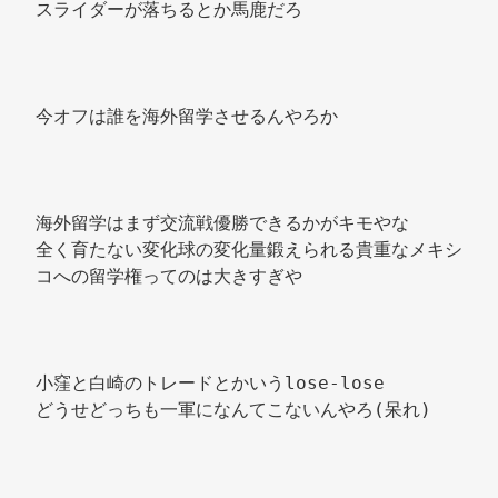
スライダーが落ちるとか馬鹿だろ 
今オフは誰を海外留学させるんやろか 
海外留学はまず交流戦優勝できるかがキモやな 
全く育たない変化球の変化量鍛えられる貴重なメキシ
コへの留学権ってのは大きすぎや 
小窪と白崎のトレードとかいうlose-lose 
どうせどっちも一軍になんてこないんやろ(呆れ) 