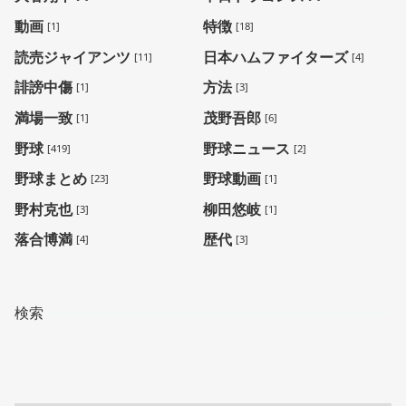
動画
特徴
[1]
[18]
読売ジャイアンツ
日本ハムファイターズ
[11]
[4]
誹謗中傷
方法
[1]
[3]
満場一致
茂野吾郎
[1]
[6]
野球
野球ニュース
[419]
[2]
野球まとめ
野球動画
[23]
[1]
野村克也
柳田悠岐
[3]
[1]
落合博満
歴代
[4]
[3]
検索