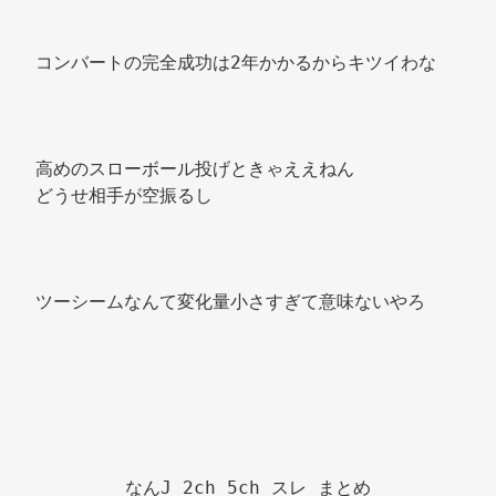
コンバートの完全成功は2年かかるからキツイわな 
高めのスローボール投げときゃええねん 
どうせ相手が空振るし 
ツーシームなんて変化量小さすぎて意味ないやろ 
なんJ 2ch 5ch スレ まとめ
