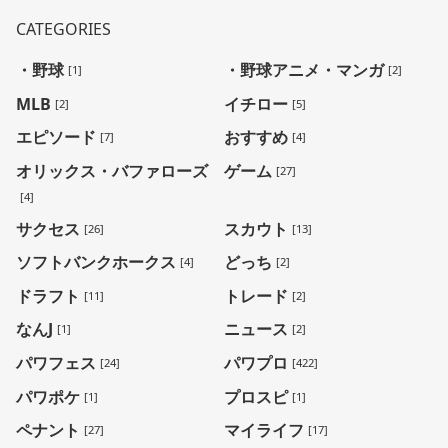
CATEGORIES
・野球
・野球アニメ・マンガ
[1]
[2]
MLB
イチロー
[2]
[5]
エピソード
おすすめ
[7]
[4]
オリックス・バファローズ
ゲーム
[27]
[4]
サクセス
スカウト
[26]
[13]
ソフトバンクホークス
どっち
[4]
[2]
ドラフト
トレード
[11]
[2]
なんJ
ニュース
[1]
[2]
パワフェス
パワプロ
[24]
[422]
パワポケ
プロスピ
[1]
[1]
ペナント
マイライフ
[27]
[17]