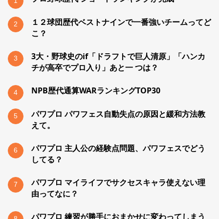
1
１２球団歴代ベストナインで一番強いチームってど
2
こ？
3大・野球史のif「ドラフトで巨人清原」「ハンカ
3
チが高卒でプロ入り」あと一 つは？
NPB歴代通算WARランキングTOP30
4
パワプロ パワフェス自動失点の原因と緩和方法教
5
えて。
パワプロ 主人公の経験点問題、パワフェスでどう
6
してる？
パワプロ マイライフでサクセスキャラ使えない理
7
由ってなに？
パワプロ 練習が勝手におまかせに変わってしまう
8