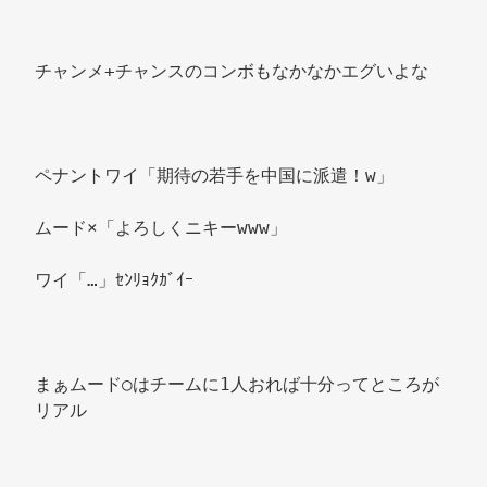
チャンメ+チャンスのコンボもなかなかエグいよな 
ペナントワイ「期待の若手を中国に派遣！w」 
ムード×「よろしくニキーwww」 
ワイ「…」ｾﾝﾘｮｸｶﾞｲｰ 
まぁムード○はチームに1人おれば十分ってところが
リアル 