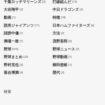
千葉ロッテマリーンズ
打線組んだ
[3]
[13]
大谷翔平
中日ドラゴンズ
[3]
[2]
動画
特徴
[1]
[18]
読売ジャイアンツ
日本ハムファイターズ
[11]
[4]
誹謗中傷
方法
[1]
[3]
満場一致
茂野吾郎
[1]
[6]
野球
野球ニュース
[419]
[2]
野球まとめ
野球動画
[23]
[1]
野村克也
柳田悠岐
[3]
[1]
落合博満
歴代
[4]
[3]
検索