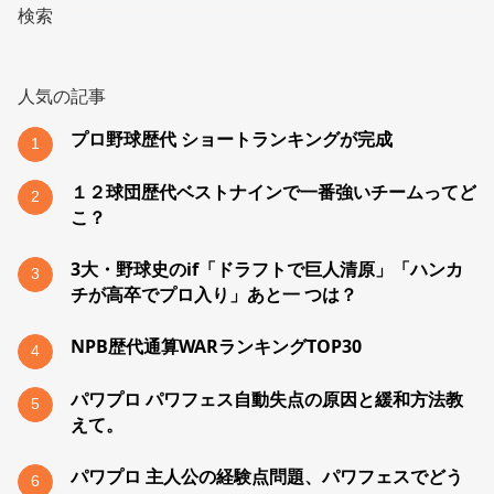
検索
人気の記事
プロ野球歴代 ショートランキングが完成
1
１２球団歴代ベストナインで一番強いチームってど
2
こ？
3大・野球史のif「ドラフトで巨人清原」「ハンカ
3
チが高卒でプロ入り」あと一 つは？
NPB歴代通算WARランキングTOP30
4
パワプロ パワフェス自動失点の原因と緩和方法教
5
えて。
パワプロ 主人公の経験点問題、パワフェスでどう
6