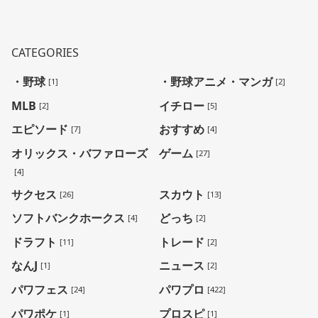
CATEGORIES
・野球
・野球アニメ・マンガ
[1]
[2]
MLB
イチロー
[2]
[5]
エピソード
おすすめ
[7]
[4]
オリックス・バファローズ
ゲーム
[27]
[4]
サクセス
スカウト
[26]
[13]
ソフトバンクホークス
どっち
[4]
[2]
ドラフト
トレード
[11]
[2]
なんJ
ニュース
[1]
[2]
パワフェス
パワプロ
[24]
[422]
パワポケ
プロスピ
[1]
[1]