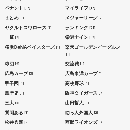
ペナント
マイライフ
[27]
[17]
まとめ
メジャーリーグ
[1]
[7]
ヤクルトスワローズ
ランキング
[5]
[24]
一覧
栄冠ナイン
[3]
[53]
横浜DeNAベイスターズ
楽天ゴールデンイーグルス
[1]
[1]
球団
交流戦
[9]
[1]
広島カープ
広島東洋カープ
[5]
[1]
甲子園
高校野球
[4]
[1]
黒歴史
阪神タイガース
[1]
[9]
三大
山田哲人
[5]
[1]
質問ある
助っ人外国人
[3]
[2]
松井秀喜
西武ライオンズ
[2]
[3]