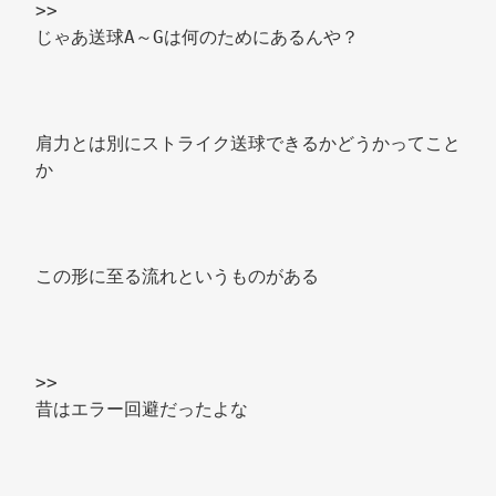
>> 
じゃあ送球A～Gは何のためにあるんや？ 
肩力とは別にストライク送球できるかどうかってこと
か 
この形に至る流れというものがある 
>> 
昔はエラー回避だったよな 