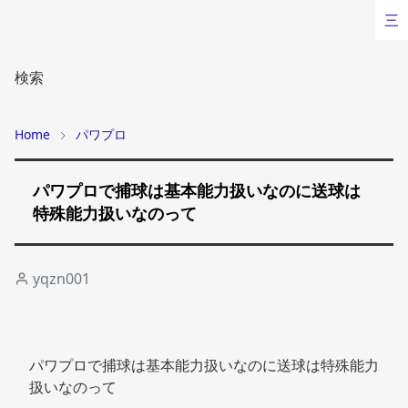
三
検索
Home
パワプロ
パワプロで捕球は基本能力扱いなのに送球は
特殊能力扱いなのって
yqzn001
パワプロで捕球は基本能力扱いなのに送球は特殊能力
扱いなのって 