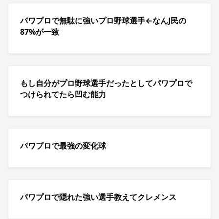
パワプロで無駄に強いプロ野球選手←なんJ民の
87%が一致
もし自分がプロ野球選手だったとしてパワプロで
つけられてたら凹む能力
パワプロで最強の変化球
パワプロで隠れた強い選手教えてクレメンス