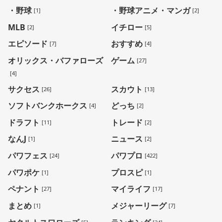
・野球
・野球アニメ・マンガ
[1]
[2]
MLB
イチロー
[2]
[5]
エピソード
おすすめ
[7]
[4]
オリックス・バファローズ
ゲーム
[27]
[4]
サクセス
スカウト
[26]
[13]
ソフトバンクホークス
どっち
[4]
[2]
ドラフト
トレード
[11]
[2]
なんJ
ニュース
[1]
[2]
パワフェス
パワプロ
[24]
[422]
パワポケ
プロスピ
[1]
[1]
ペナント
マイライフ
[27]
[17]
まとめ
メジャーリーグ
[1]
[7]