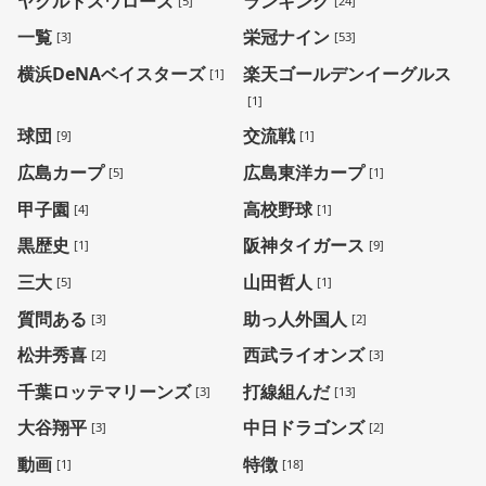
ヤクルトスワローズ
ランキング
[5]
[24]
一覧
栄冠ナイン
[3]
[53]
横浜DeNAベイスターズ
楽天ゴールデンイーグルス
[1]
[1]
球団
交流戦
[9]
[1]
広島カープ
広島東洋カープ
[5]
[1]
甲子園
高校野球
[4]
[1]
黒歴史
阪神タイガース
[1]
[9]
三大
山田哲人
[5]
[1]
質問ある
助っ人外国人
[3]
[2]
松井秀喜
西武ライオンズ
[2]
[3]
千葉ロッテマリーンズ
打線組んだ
[3]
[13]
大谷翔平
中日ドラゴンズ
[3]
[2]
動画
特徴
[1]
[18]