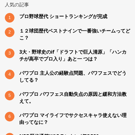
人気の記事
プロ野球歴代 ショートランキングが完成
1
１２球団歴代ベストナインで一番強いチームってど
2
こ？
3大・野球史のif「ドラフトで巨人清原」「ハンカ
3
チが高卒でプロ入り」あと一 つは？
パワプロ 主人公の経験点問題、パワフェスでどう
4
してる？
パワプロ パワフェス自動失点の原因と緩和方法教
5
えて。
パワプロ マイライフでサクセスキャラ使えない理
6
由ってなに？