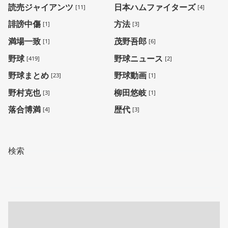
読売ジャイアンツ
日本ハムファイターズ
[11]
[4]
誹謗中傷
方法
[1]
[3]
満場一致
茂野吾郎
[1]
[6]
野球
野球ニュース
[419]
[2]
野球まとめ
野球動画
[23]
[1]
野村克也
柳田悠岐
[3]
[1]
落合博満
歴代
[4]
[3]
検索