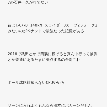
7の石井一久が打てない 
昔はｺﾝCｽﾀB 148km スライダー3カーブ2フォーク2 
みたいのがペナントで最強だった記憶がある 
2016で武田とかで四隅に投げると真ん中行って被弾
とか普通にあるたまに失点するの全部これ 
ボール球絶対振らないCPUやめろ 
ゾーンに入れようもんなら清本にパカーンだもん 