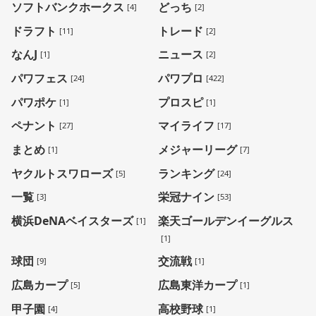
ソフトバンクホークス
どっち
[4]
[2]
ドラフト
トレード
[11]
[2]
なんJ
ニュース
[1]
[2]
パワフェス
パワプロ
[24]
[422]
パワポケ
プロスピ
[1]
[1]
ペナント
マイライフ
[27]
[17]
まとめ
メジャーリーグ
[1]
[7]
ヤクルトスワローズ
ランキング
[5]
[24]
一覧
栄冠ナイン
[3]
[53]
横浜DeNAベイスターズ
楽天ゴールデンイーグルス
[1]
[1]
球団
交流戦
[9]
[1]
広島カープ
広島東洋カープ
[5]
[1]
甲子園
高校野球
[4]
[1]