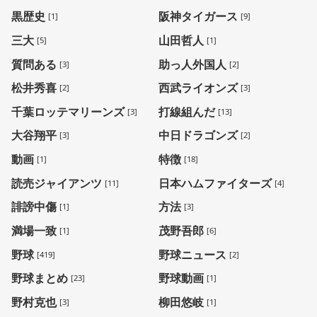
黒歴史
阪神タイガース
[1]
[9]
三大
山田哲人
[5]
[1]
質問ある
助っ人外国人
[3]
[2]
松井秀喜
西武ライオンズ
[2]
[3]
千葉ロッテマリーンズ
打線組んだ
[3]
[13]
大谷翔平
中日ドラゴンズ
[3]
[2]
動画
特徴
[1]
[18]
読売ジャイアンツ
日本ハムファイターズ
[11]
[4]
誹謗中傷
方法
[1]
[3]
満場一致
茂野吾郎
[1]
[6]
野球
野球ニュース
[419]
[2]
野球まとめ
野球動画
[23]
[1]
野村克也
柳田悠岐
[3]
[1]