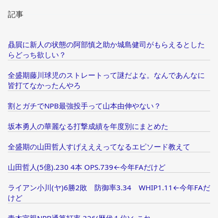
記事
贔屓に新人の状態の阿部慎之助か城島健司がもらえるとした
らどっち欲しい？
全盛期藤川球児のストレートって謎だよな。なんであんなに
皆打てなかったんやろ
割とガチでNPB最強投手って山本由伸やない？
坂本勇人の華麗なる打撃成績を年度別にまとめた
全盛期の山田哲人すげえええってなるエピソード教えて
山田哲人(5億).230 4本 OPS.739←今年FAだけど
ライアン小川(ヤ)6勝2敗 防御率3.34 WHIP1.11←今年FAだ
けど