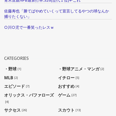
青木宣親NPB通算打率.326(歴代１位)←これ
佐藤寿也「勝てばやめていくって宣言してるやつの球なんか
捕りたくない」
○川○児で一番笑ったレスｗ
CATEGORIES
・野球
・野球アニメ・マンガ
[1]
[2]
MLB
イチロー
[2]
[5]
エピソード
おすすめ
[7]
[4]
オリックス・バファローズ
ゲーム
[27]
[4]
サクセス
スカウト
[26]
[13]