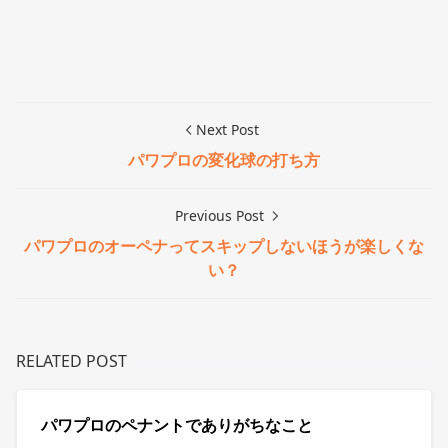
Next Post
パワプロの変化球の打ち方
Previous Post
パワプロのオーペナってスキップしないほうが楽しくな
い？
RELATED POST
パワプロのペナントでありがちなこと