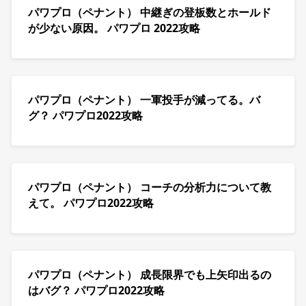
パワプロ（ペナント） 中継ぎの登板数とホールド
が少ない原因。 パワプロ 2022攻略
パワプロ（ペナント） 一軍投手が減ってる。バ
グ？ パワプロ2022攻略
パワプロ（ペナント） コーチの分析力について教
えて。 パワプロ2022攻略
パワプロ（ペナント） 成長限界でも上矢印出るの
はバグ？ パワプロ2022攻略