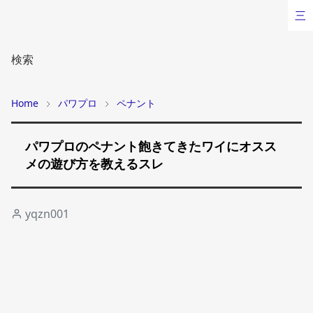
三
検索
Home
パワプロ
ペナント
パワプロのペナント飽きてきたワイにオスス
メの遊び方を教えるスレ
yqzn001