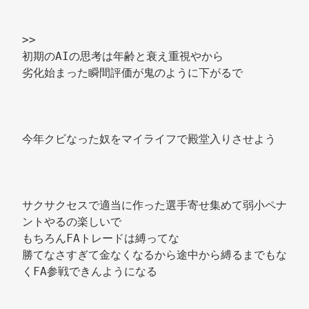
>> 
初期のAIの思考は年齢と衰え重視やから 
劣化始まった瞬間評価が鬼のように下がるで 
今年クビなった奴をマイライフで殿堂入りさせよう 
サクサクセスで適当に作った選手寄せ集めて弱小ペナ
ントやるの楽しいで 
もちろんFAトレードは縛ってな 
勝てなさすぎて金なくなるから途中から縛るまでもな
くFA参戦できんようになる 