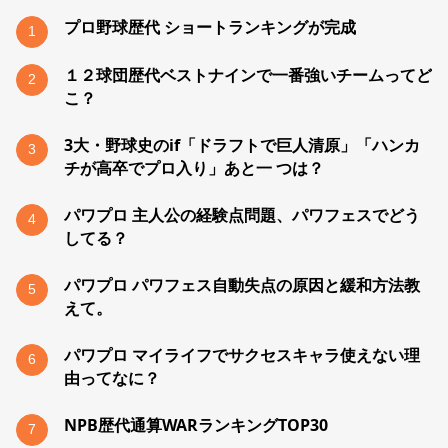
プロ野球歴代 ショートランキングが完成
1
１２球団歴代ベストナインで一番強いチームってど
2
こ？
3大・野球史のif「ドラフトで巨人清原」「ハンカ
3
チが高卒でプロ入り」あと一 つは？
パワプロ 主人公の経験点問題、パワフェスでどう
4
してる？
パワプロ パワフェス自動失点の原因と緩和方法教
5
えて。
パワプロ マイライフでサクセスキャラ使えない理
6
由ってなに？
NPB歴代通算WARランキングTOP30
7