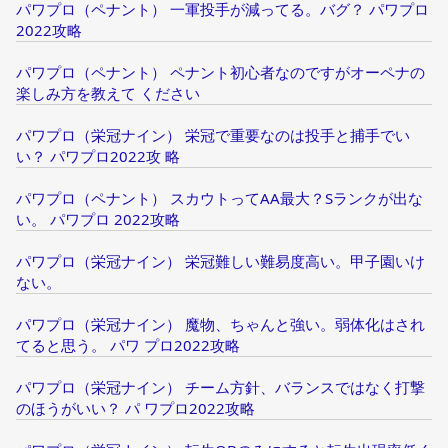
パワプロ（ペナント） 一軍投手が減ってる。バグ？ パワプロ
2022攻略
パワプロ（ペナント） ペナント初心者なのですがオーペナの
楽しみ方を教えて ください
パワプロ（栄冠ナイン） 栄冠で重要なのは投手と捕手でい
い？ パワプロ2022攻 略
パワプロ（ペナント） スカウトってAA最大？Sランクが出な
い。 パワプロ 2022攻略
パワプロ（栄冠ナイン） 栄冠難しい難易度高い。甲子園いけ
ない。
パワプロ（栄冠ナイン） 魔物、ちゃんと強い。弱体化はされ
てると思う。 パワ プロ2022攻略
パワプロ（栄冠ナイン） チーム方針、バランスではなく打撃
のほうがいい？ パ ワプロ2022攻略