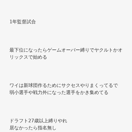
1年監督試合 
最下位になったらゲームオーバー縛りでヤクルトかオ
リックスで始める 
ワイは新球団作るためにサクセスやりまくってるで 
弱小選手や戦力外になった選手をかき集めてる 
ドラフト27歳以上縛りやれ 
居なかったら指名無し 