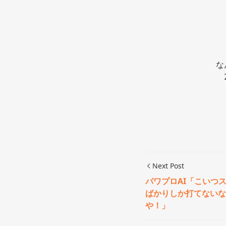
な
Next Post
パワプロAI「こいつ
ばかりしか打てないな
や！」