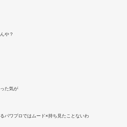
んや？ 
った気が 
るパワプロではムード×持ち見たことないわ 