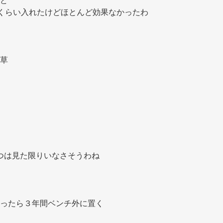
ど
くらい入れたけどほとんど効果なかったわ 
草 
やつは見た限りいなさそうわね 
ったら３年間ベンチ外に置く 