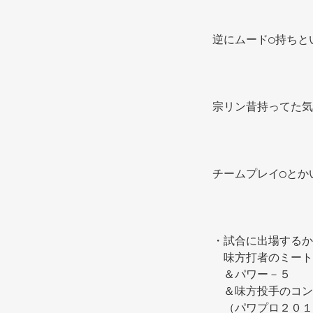
逆にムード○持ちと
宗リン昔持ってた気
チームプレイ◯とか
・試合に出場するか
　味方打者のミート
　＆パワー－５ 
　＆味方投手のコン
　（パワプロ２０１