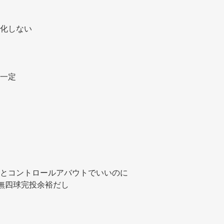
化しない 
一定 
とコントロールアバウトでいいのに 
無四球完投余裕だし 