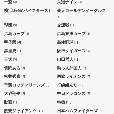
一覧
栄冠ナイン
[3]
[53]
横浜DeNAベイスターズ
楽天ゴールデンイーグルス
[1]
[1]
球団
交流戦
[9]
[1]
広島カープ
広島東洋カープ
[5]
[1]
甲子園
高校野球
[4]
[1]
黒歴史
阪神タイガース
[1]
[9]
三大
山田哲人
[5]
[1]
質問ある
助っ人外国人
[3]
[2]
松井秀喜
西武ライオンズ
[2]
[3]
千葉ロッテマリーンズ
打線組んだ
[3]
[13]
大谷翔平
中日ドラゴンズ
[3]
[2]
動画
特徴
[1]
[18]
読売ジャイアンツ
日本ハムファイターズ
[11]
[4]