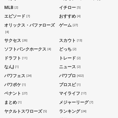
MLB
イチロー
[2]
[5]
エピソード
おすすめ
[7]
[4]
オリックス・バファローズ
ゲーム
[27]
[4]
サクセス
スカウト
[26]
[13]
ソフトバンクホークス
どっち
[4]
[2]
ドラフト
トレード
[11]
[2]
なんJ
ニュース
[1]
[2]
パワフェス
パワプロ
[24]
[422]
パワポケ
プロスピ
[1]
[1]
ペナント
マイライフ
[27]
[17]
まとめ
メジャーリーグ
[1]
[7]
ヤクルトスワローズ
ランキング
[5]
[24]