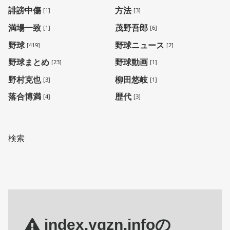
誹謗中傷
方法
[1]
[3]
満場一致
茂野吾郎
[1]
[6]
野球
野球ニュース
[419]
[2]
野球まとめ
野球動画
[23]
[1]
野村克也
柳田悠岐
[3]
[1]
落合博満
歴代
[4]
[3]
検索