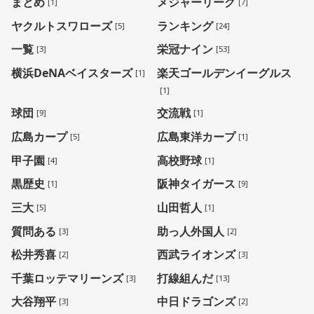
まとめ
メジャーリーグ
[1]
[7]
ヤクルトスワローズ
ランキング
[5]
[24]
一覧
栄冠ナイン
[3]
[53]
横浜DeNAベイスターズ
楽天ゴールデンイーグルス
[1]
[1]
球団
交流戦
[9]
[1]
広島カープ
広島東洋カープ
[5]
[1]
甲子園
高校野球
[4]
[1]
黒歴史
阪神タイガース
[1]
[9]
三大
山田哲人
[5]
[1]
質問ある
助っ人外国人
[3]
[2]
松井秀喜
西武ライオンズ
[2]
[3]
千葉ロッテマリーンズ
打線組んだ
[3]
[13]
大谷翔平
中日ドラゴンズ
[3]
[2]