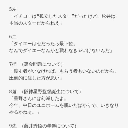
5左 
「イチローは“孤立したスター”だったけど、松井は
本当のスターだからねえ」 
6二 
「ダイエーはセだったら最下位。 
なんでダイエーなんかと戦わなきゃいけないんだ」 
7捕 （裏金問題について） 
「渡す者がいなければ、もらう者もいないのだから、
圧倒的に渡した方が悪い」 
8遊 （阪神星野監督誕生について） 
「星野さんには幻滅したよ。 
今年、中日のユニホームを脱いだばかりで、いきなり
やるかねぇ。」 
9先 （藤井秀悟の年俸について） 