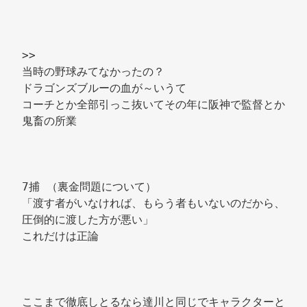
>> 
当時の野球みてなかったの？ 
ドラゴンズブルーの血が～いうて 
コーチとか全部引っこ抜いてその年に阪神で監督とか
鬼畜の所業 
7捕 （裏金問題について） 
「渡す者がいなければ、もらう者もいないのだから、
圧倒的に渡した方が悪い」 
これだけは正論 
ここまで徹底しとるなら達川と同じでキャラクターと