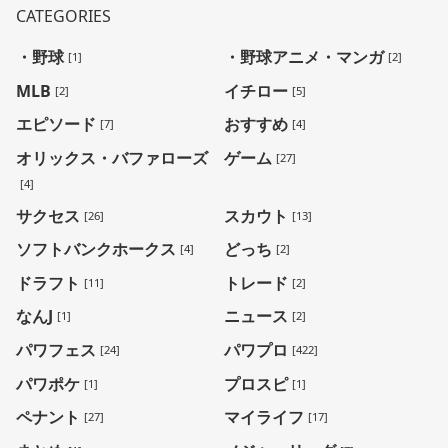
CATEGORIES
・野球
・野球アニメ・マンガ
[1]
[2]
MLB
イチロー
[2]
[5]
エピソード
おすすめ
[7]
[4]
オリックス・バファローズ
ゲーム
[27]
[4]
サクセス
スカウト
[26]
[13]
ソフトバンクホークス
どっち
[4]
[2]
ドラフト
トレード
[11]
[2]
なんJ
ニュース
[1]
[2]
パワフェス
パワプロ
[24]
[422]
パワポケ
プロスピ
[1]
[1]
ペナント
マイライフ
[27]
[17]