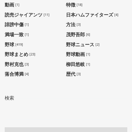
動画
特徴
[1]
[18]
読売ジャイアンツ
日本ハムファイターズ
[11]
[4]
誹謗中傷
方法
[1]
[3]
満場一致
茂野吾郎
[1]
[6]
野球
野球ニュース
[419]
[2]
野球まとめ
野球動画
[23]
[1]
野村克也
柳田悠岐
[3]
[1]
落合博満
歴代
[4]
[3]
検索