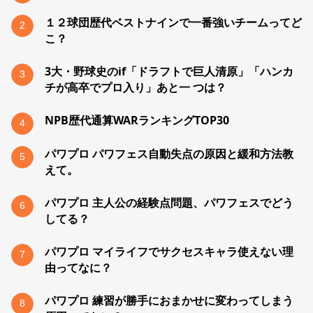
１２球団歴代ベストナインで一番強いチームってど
2
こ？
3大・野球史のif「ドラフトで巨人清原」「ハンカ
3
チが高卒でプロ入り」あと一 つは？
NPB歴代通算WARランキングTOP30
4
パワプロ パワフェス自動失点の原因と緩和方法教
5
えて。
パワプロ 主人公の経験点問題、パワフェスでどう
6
してる？
パワプロ マイライフでサクセスキャラ使えない理
7
由ってなに？
パワプロ 練習が勝手におまかせに変わってしまう
8