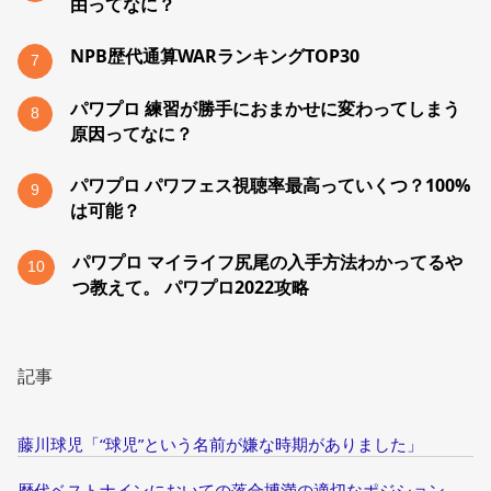
由ってなに？
NPB歴代通算WARランキングTOP30
7
パワプロ 練習が勝手におまかせに変わってしまう
8
原因ってなに？
パワプロ パワフェス視聴率最高っていくつ？100%
9
は可能？
パワプロ マイライフ尻尾の入手方法わかってるや
10
つ教えて。 パワプロ2022攻略
記事
藤川球児「“球児”という名前が嫌な時期がありました」
歴代ベストナインにおいての落合博満の適切なポジション