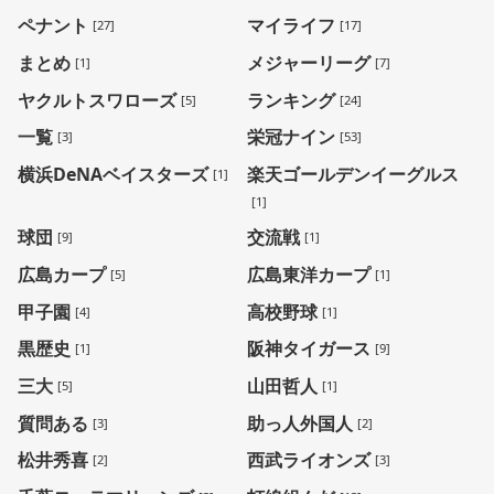
ペナント
マイライフ
[27]
[17]
まとめ
メジャーリーグ
[1]
[7]
ヤクルトスワローズ
ランキング
[5]
[24]
一覧
栄冠ナイン
[3]
[53]
横浜DeNAベイスターズ
楽天ゴールデンイーグルス
[1]
[1]
球団
交流戦
[9]
[1]
広島カープ
広島東洋カープ
[5]
[1]
甲子園
高校野球
[4]
[1]
黒歴史
阪神タイガース
[1]
[9]
三大
山田哲人
[5]
[1]
質問ある
助っ人外国人
[3]
[2]
松井秀喜
西武ライオンズ
[2]
[3]