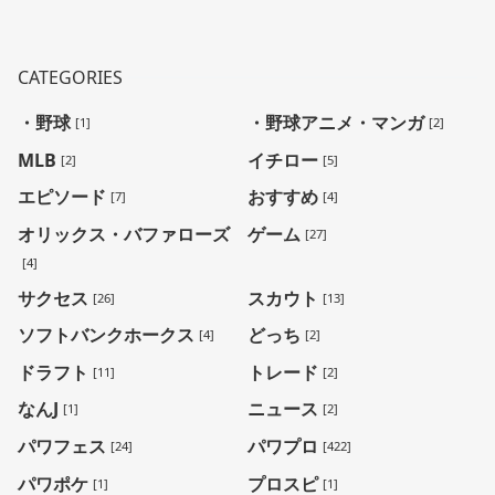
CATEGORIES
・野球
・野球アニメ・マンガ
[1]
[2]
MLB
イチロー
[2]
[5]
エピソード
おすすめ
[7]
[4]
オリックス・バファローズ
ゲーム
[27]
[4]
サクセス
スカウト
[26]
[13]
ソフトバンクホークス
どっち
[4]
[2]
ドラフト
トレード
[11]
[2]
なんJ
ニュース
[1]
[2]
パワフェス
パワプロ
[24]
[422]
パワポケ
プロスピ
[1]
[1]