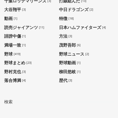
千葉ロッテマリーンズ
打線組んだ
[3]
[13]
大谷翔平
中日ドラゴンズ
[3]
[2]
動画
特徴
[1]
[18]
読売ジャイアンツ
日本ハムファイターズ
[11]
[4]
誹謗中傷
方法
[1]
[3]
満場一致
茂野吾郎
[1]
[6]
野球
野球ニュース
[419]
[2]
野球まとめ
野球動画
[23]
[1]
野村克也
柳田悠岐
[3]
[1]
落合博満
歴代
[4]
[3]
検索