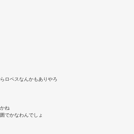
らロペスなんかもありやろ 
かね 
囲でかなわんでしょ 