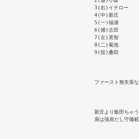
2(遊)小坂 
3(右)イチロー 
4(中)新庄 
5(一)福浦 
6(捕)古田 
7(左)英智 
8(二)菊池 
9(投)桑田 
ファースト無失策な
新庄より飯田ちゃう
肩は強肩だし守備範