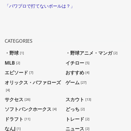
「パワプロで打てないボールは？」
CATEGORIES
・野球
・野球アニメ・マンガ
[1]
[2]
MLB
イチロー
[2]
[5]
エピソード
おすすめ
[7]
[4]
オリックス・バファローズ
ゲーム
[27]
[4]
サクセス
スカウト
[26]
[13]
ソフトバンクホークス
どっち
[4]
[2]
ドラフト
トレード
[11]
[2]
なんJ
ニュース
[1]
[2]