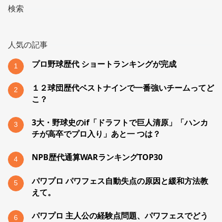
検索
人気の記事
プロ野球歴代 ショートランキングが完成
1
１２球団歴代ベストナインで一番強いチームってど
2
こ？
3大・野球史のif「ドラフトで巨人清原」「ハンカ
3
チが高卒でプロ入り」あと一 つは？
NPB歴代通算WARランキングTOP30
4
パワプロ パワフェス自動失点の原因と緩和方法教
5
えて。
パワプロ 主人公の経験点問題、パワフェスでどう
6