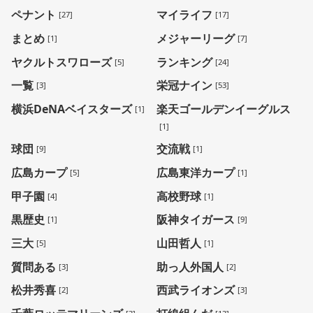
ペナント
マイライフ
[27]
[17]
まとめ
メジャーリーグ
[1]
[7]
ヤクルトスワローズ
ランキング
[5]
[24]
一覧
栄冠ナイン
[3]
[53]
横浜DeNAベイスターズ
楽天ゴールデンイーグルス
[1]
[1]
球団
交流戦
[9]
[1]
広島カープ
広島東洋カープ
[5]
[1]
甲子園
高校野球
[4]
[1]
黒歴史
阪神タイガース
[1]
[9]
三大
山田哲人
[5]
[1]
質問ある
助っ人外国人
[3]
[2]
松井秀喜
西武ライオンズ
[2]
[3]