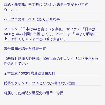
西武・森友哉が中学時代に犯した悪事一覧がヤバすぎ
る、、、
パワプロのオーペナにありがちな事
マートン 「日本は4Aと言うべき存在」 サファテ 「日本は
MLBと3Aの中間に位置 してる」 ペーニャ 「3Aより明確に
上、それでもメジャーとの差は大きい」
落合博満が認めた打者一覧
【悲報】駒澤大野球部、深夜に雨の中コンクリに正座させ根
性焼きしていた
金本知憲 1002打席連続無併殺打
捕手でクリンナップ ←こいつが現れない理由
所属してた期間が黒歴史の選手・球団