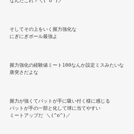
なんだこれ？＼(^o^)／ 
そしてその上をいく握力強化な 
にぎにぎボール最強よ 
握力強化の経験値ミート100なんか設定ミスみたいな
唐突さだよな 
握力が強くてバットが手に吸い付く様に感じる 
バットが手の一部と化して球に当てやすい 
ミートアップだ ＼(^o^)／ 