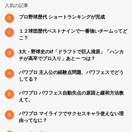
人気の記事
プロ野球歴代 ショートランキングが完成
1
１２球団歴代ベストナインで一番強いチームってど
2
こ？
3大・野球史のif「ドラフトで巨人清原」「ハンカ
3
チが高卒でプロ入り」あと一 つは？
パワプロ 主人公の経験点問題、パワフェスでどう
4
してる？
パワプロ パワフェス自動失点の原因と緩和方法教
5
えて。
パワプロ マイライフでサクセスキャラ使えない理
6
由ってなに？