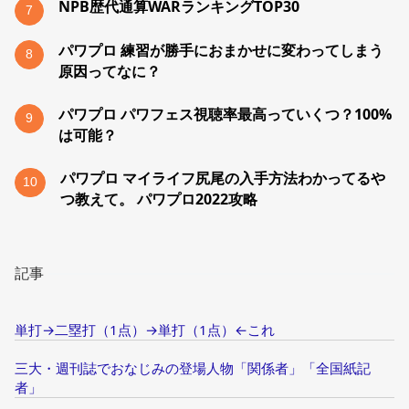
NPB歴代通算WARランキングTOP30
7
パワプロ 練習が勝手におまかせに変わってしまう
8
原因ってなに？
パワプロ パワフェス視聴率最高っていくつ？100%
9
は可能？
パワプロ マイライフ尻尾の入手方法わかってるや
10
つ教えて。 パワプロ2022攻略
記事
単打→二塁打（1点）→単打（1点）←これ
三大・週刊誌でおなじみの登場人物「関係者」「全国紙記
者」