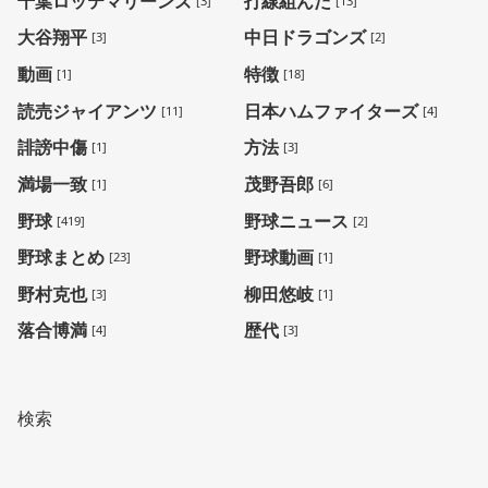
千葉ロッテマリーンズ
打線組んだ
[3]
[13]
大谷翔平
中日ドラゴンズ
[3]
[2]
動画
特徴
[1]
[18]
読売ジャイアンツ
日本ハムファイターズ
[11]
[4]
誹謗中傷
方法
[1]
[3]
満場一致
茂野吾郎
[1]
[6]
野球
野球ニュース
[419]
[2]
野球まとめ
野球動画
[23]
[1]
野村克也
柳田悠岐
[3]
[1]
落合博満
歴代
[4]
[3]
検索