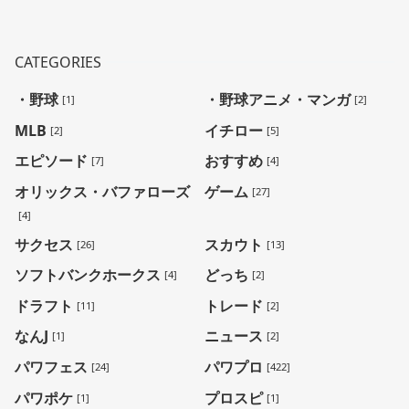
CATEGORIES
・野球
・野球アニメ・マンガ
[1]
[2]
MLB
イチロー
[2]
[5]
エピソード
おすすめ
[7]
[4]
オリックス・バファローズ
ゲーム
[27]
[4]
サクセス
スカウト
[26]
[13]
ソフトバンクホークス
どっち
[4]
[2]
ドラフト
トレード
[11]
[2]
なんJ
ニュース
[1]
[2]
パワフェス
パワプロ
[24]
[422]
パワポケ
プロスピ
[1]
[1]