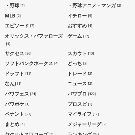
・野球
・野球アニメ・マンガ
[1]
[2]
MLB
イチロー
[2]
[5]
エピソード
おすすめ
[7]
[4]
オリックス・バファローズ
ゲーム
[27]
[4]
サクセス
スカウト
[26]
[13]
ソフトバンクホークス
どっち
[4]
[2]
ドラフト
トレード
[11]
[2]
なんJ
ニュース
[1]
[2]
パワフェス
パワプロ
[24]
[422]
パワポケ
プロスピ
[1]
[1]
ペナント
マイライフ
[27]
[17]
まとめ
メジャーリーグ
[1]
[7]
ヤクルトスワローズ
ランキング
[5]
[24]