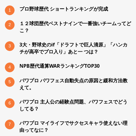
プロ野球歴代 ショートランキングが完成
1
１２球団歴代ベストナインで一番強いチームってど
2
こ？
3大・野球史のif「ドラフトで巨人清原」「ハンカ
3
チが高卒でプロ入り」あと一 つは？
NPB歴代通算WARランキングTOP30
4
パワプロ パワフェス自動失点の原因と緩和方法教
5
えて。
パワプロ 主人公の経験点問題、パワフェスでどう
6
してる？
パワプロ マイライフでサクセスキャラ使えない理
7
由ってなに？