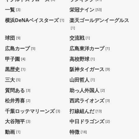
一覧
栄冠ナイン
[3]
[53]
横浜DeNAベイスターズ
楽天ゴールデンイーグルス
[1]
[1]
球団
交流戦
[9]
[1]
広島カープ
広島東洋カープ
[5]
[1]
甲子園
高校野球
[4]
[1]
黒歴史
阪神タイガース
[1]
[9]
三大
山田哲人
[5]
[1]
質問ある
助っ人外国人
[3]
[2]
松井秀喜
西武ライオンズ
[2]
[3]
千葉ロッテマリーンズ
打線組んだ
[3]
[13]
大谷翔平
中日ドラゴンズ
[3]
[2]
動画
特徴
[1]
[18]