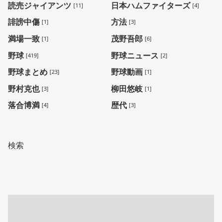
読売ジャイアンツ
日本ハムファイターズ
[11]
[4]
誹謗中傷
方法
[1]
[3]
満場一致
茂野吾郎
[1]
[6]
野球
野球ニュース
[419]
[2]
野球まとめ
野球動画
[23]
[1]
野村克也
柳田悠岐
[3]
[1]
落合博満
歴代
[4]
[3]
検索