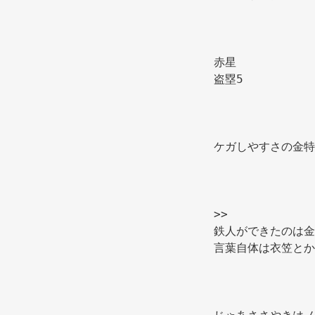
赤星 
盗塁5 
ケガしやすさの金特
>>
鉄人ができたのは金
言葉自体は衣笠とか