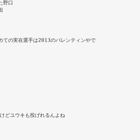
た野口 
田 
めての実在選手は2013のバレンティンやで 
けどユウキも投げれるんよね 