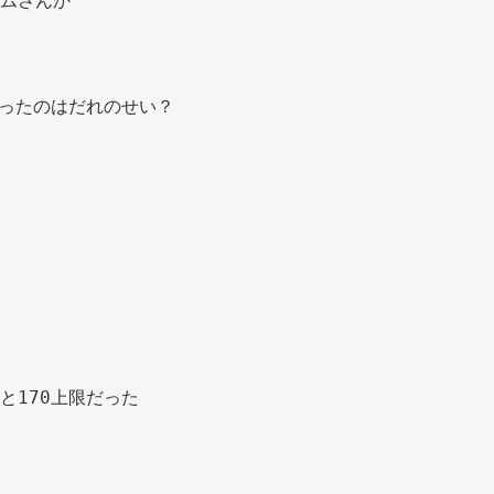
ムさんか 
なったのはだれのせい？ 
と170上限だった 