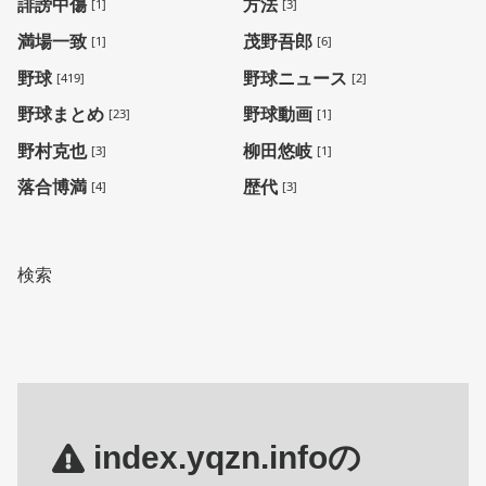
誹謗中傷
方法
[1]
[3]
満場一致
茂野吾郎
[1]
[6]
野球
野球ニュース
[419]
[2]
野球まとめ
野球動画
[23]
[1]
野村克也
柳田悠岐
[3]
[1]
落合博満
歴代
[4]
[3]
検索