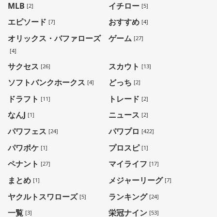
MLB
イチロー
[2]
[5]
エピソード
おすすめ
[7]
[4]
オリックス・バファローズ
ゲーム
[27]
[4]
サクセス
スカウト
[26]
[13]
ソフトバンクホークス
どっち
[4]
[2]
ドラフト
トレード
[11]
[2]
なんJ
ニュース
[1]
[2]
パワフェス
パワプロ
[24]
[422]
パワポケ
プロスピ
[1]
[1]
ペナント
マイライフ
[27]
[17]
まとめ
メジャーリーグ
[1]
[7]
ヤクルトスワローズ
ランキング
[5]
[24]
一覧
栄冠ナイン
[3]
[53]