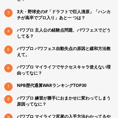
3大・野球史のif「ドラフトで巨人清原」「ハンカ
3
チが高卒でプロ入り」あと一 つは？
パワプロ 主人公の経験点問題、パワフェスでどう
4
してる？
パワプロ パワフェス自動失点の原因と緩和方法教
5
えて。
パワプロ マイライフでサクセスキャラ使えない理
6
由ってなに？
NPB歴代通算WARランキングTOP30
7
パワプロ 練習が勝手におまかせに変わってしまう
8
原因ってなに？
パワプロ マイライフ尻尾の入手方法わかってるや
9