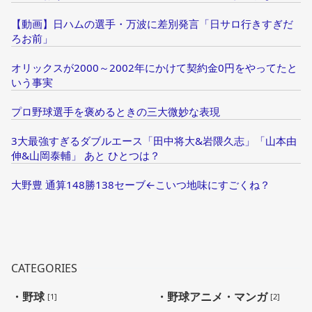
【動画】日ハムの選手・万波に差別発言「日サロ行きすぎだ
ろお前」
オリックスが2000～2002年にかけて契約金0円をやってたと
いう事実
プロ野球選手を褒めるときの三大微妙な表現
3大最強すぎるダブルエース「田中将大&岩隈久志」「山本由
伸&山岡泰輔」 あと ひとつは？
大野豊 通算148勝138セーブ←こいつ地味にすごくね？
CATEGORIES
・野球
・野球アニメ・マンガ
[1]
[2]