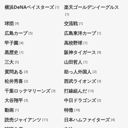
横浜DeNAベイスターズ
楽天ゴールデンイーグルス
[1]
[1]
球団
交流戦
[9]
[1]
広島カープ
広島東洋カープ
[5]
[1]
甲子園
高校野球
[4]
[1]
黒歴史
阪神タイガース
[1]
[9]
三大
山田哲人
[5]
[1]
質問ある
助っ人外国人
[3]
[2]
松井秀喜
西武ライオンズ
[2]
[3]
千葉ロッテマリーンズ
打線組んだ
[3]
[13]
大谷翔平
中日ドラゴンズ
[3]
[2]
動画
特徴
[1]
[18]
読売ジャイアンツ
日本ハムファイターズ
[11]
[4]