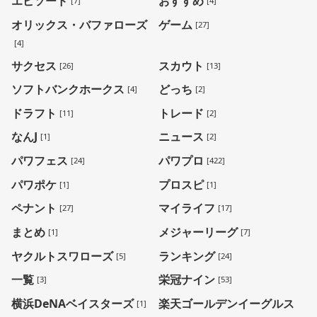
エピソード
おすすめ
[7]
[4]
オリックス・バファローズ
ゲーム
[27]
[4]
サクセス
スカウト
[26]
[13]
ソフトバンクホークス
どっち
[4]
[2]
ドラフト
トレード
[11]
[2]
なんJ
ニュース
[1]
[2]
パワフェス
パワプロ
[24]
[422]
パワポケ
プロスピ
[1]
[1]
ペナント
マイライフ
[27]
[17]
まとめ
メジャーリーグ
[1]
[7]
ヤクルトスワローズ
ランキング
[5]
[24]
一覧
栄冠ナイン
[3]
[53]
横浜DeNAベイスターズ
楽天ゴールデンイーグルス
[1]