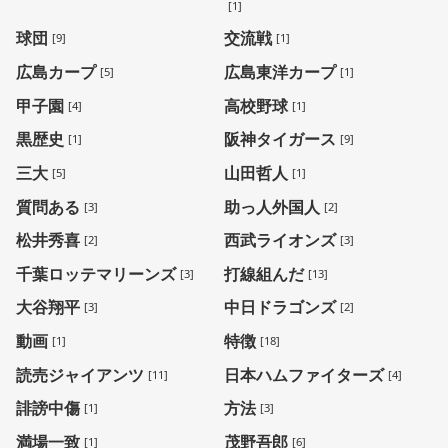
[1]
球団
交流戦
[9]
[1]
広島カープ
広島東洋カープ
[5]
[1]
甲子園
高校野球
[4]
[1]
黒歴史
阪神タイガース
[1]
[9]
三大
山田哲人
[5]
[1]
質問ある
助っ人外国人
[3]
[2]
松井秀喜
西武ライオンズ
[2]
[3]
千葉ロッテマリーンズ
打線組んだ
[3]
[13]
大谷翔平
中日ドラゴンズ
[3]
[2]
動画
特徴
[1]
[18]
読売ジャイアンツ
日本ハムファイターズ
[11]
[4]
誹謗中傷
方法
[1]
[3]
満場一致
茂野吾郎
[1]
[6]