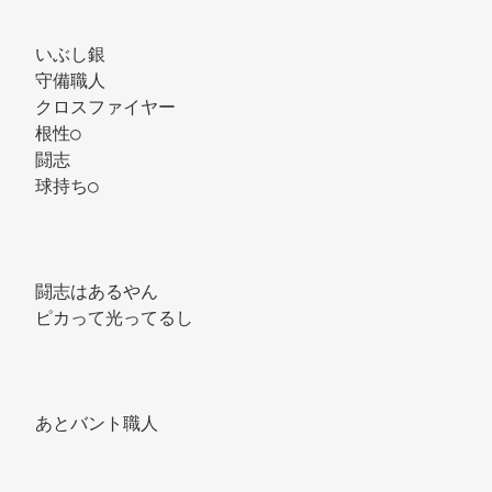
いぶし銀 
守備職人 
クロスファイヤー 
根性○ 
闘志 
球持ち○ 
闘志はあるやん 
ピカって光ってるし 
あとバント職人 