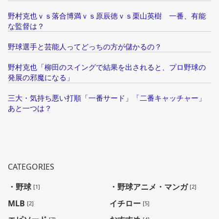
野村克也ｖｓ落合博満ｖｓ原辰徳ｖｓ栗山英樹 一番、有能
な監督は？
野球選手と芸能人ってどっちの方が儲かるの？
野村克也「柳田のスイングで結果を出されると、プロ野球の
発展の邪魔になる」
三大・気持ち悪い打順「一番サード」「二番キャッチャー」
あと一つは？
CATEGORIES
・野球
・野球アニメ・マンガ
[1]
[2]
MLB
イチロー
[2]
[5]