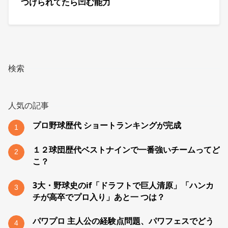
つけられてたら凹む能力
検索
人気の記事
プロ野球歴代 ショートランキングが完成
1
１２球団歴代ベストナインで一番強いチームってど
2
こ？
3大・野球史のif「ドラフトで巨人清原」「ハンカ
3
チが高卒でプロ入り」あと一 つは？
パワプロ 主人公の経験点問題、パワフェスでどう
4