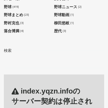
野球
野球ニュース
[419]
[2]
野球まとめ
野球動画
[23]
[1]
野村克也
柳田悠岐
[3]
[1]
落合博満
歴代
[4]
[3]
検索