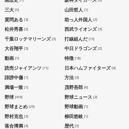
三大
山田哲人
[5]
[1]
質問ある
助っ人外国人
[3]
[2]
松井秀喜
西武ライオンズ
[2]
[3]
千葉ロッテマリーンズ
打線組んだ
[3]
[13]
大谷翔平
中日ドラゴンズ
[3]
[2]
動画
特徴
[1]
[18]
読売ジャイアンツ
日本ハムファイターズ
[11]
[4]
誹謗中傷
方法
[1]
[3]
満場一致
茂野吾郎
[1]
[6]
野球
野球ニュース
[419]
[2]
野球まとめ
野球動画
[23]
[1]
野村克也
柳田悠岐
[3]
[1]
落合博満
歴代
[4]
[3]