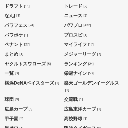
ドラフト
トレード
[11]
[2]
なんJ
ニュース
[1]
[2]
パワフェス
パワプロ
[24]
[422]
パワポケ
プロスピ
[1]
[1]
ペナント
マイライフ
[27]
[17]
まとめ
メジャーリーグ
[1]
[7]
ヤクルトスワローズ
ランキング
[5]
[24]
一覧
栄冠ナイン
[3]
[53]
横浜DeNAベイスターズ
楽天ゴールデンイーグルス
[1]
[1]
球団
交流戦
[9]
[1]
広島カープ
広島東洋カープ
[5]
[1]
甲子園
高校野球
[4]
[1]
黒歴史
阪神タイガース
[1]
[9]