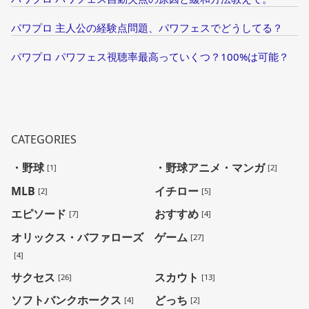
パワプロ 主人公の経験点問題、パワフェスでどうしてる？
パワプロ パワフェス視聴率最高っていくつ？100%は可能？
CATEGORIES
・野球
・野球アニメ・マンガ
[1]
[2]
MLB
イチロー
[2]
[5]
エピソード
おすすめ
[7]
[4]
オリックス・バファローズ
ゲーム
[27]
[4]
サクセス
スカウト
[26]
[13]
ソフトバンクホークス
どっち
[4]
[2]